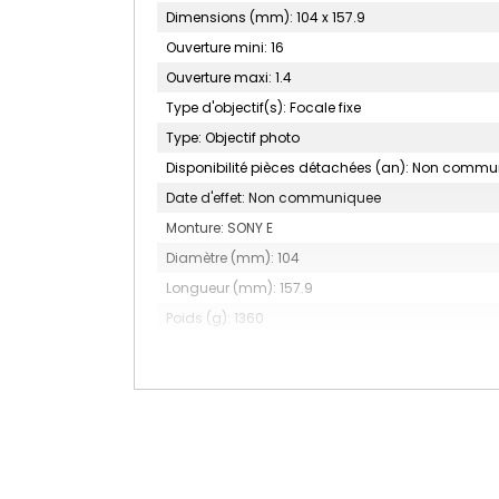
Dimensions (mm): 104 x 157.9
Ouverture mini: 16
Ouverture maxi: 1.4
Type d'objectif(s): Focale fixe
Type: Objectif photo
Disponibilité pièces détachées (an): Non comm
Date d'effet: Non communiquee
Monture: SONY E
Diamètre (mm): 104
Longueur (mm): 157.9
Poids (g): 1360
Focale (mm): 15
Accessoire(s) inclus: Bouchon d'objectif, Collier 
Nombre de lamelles du diaphragme: 11
Construction optique: 21 éléments en 15 groupes
Type: Objectif fixe
Grand angle: Oui