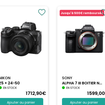
Jusqu'à
500€
remboursés
NIKON
SONY
Z5 + 24-50
ALPHA 7 III BOITIER N...
EN STOCK
EN STOCK
1712
,90
€
1599
,00
Ajouter au panier
Ajouter au panier