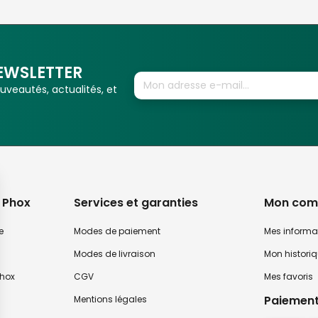
EWSLETTER
veautés, actualités, et
 Phox
Services et garanties
Mon com
e
Modes de paiement
Mes informa
Modes de livraison
Mon histori
hox
CGV
Mes favoris
Paiement
Mentions légales