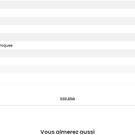
uniquee
de pied, Ruban de protection, Bouchon arrière
Vous aimerez aussi