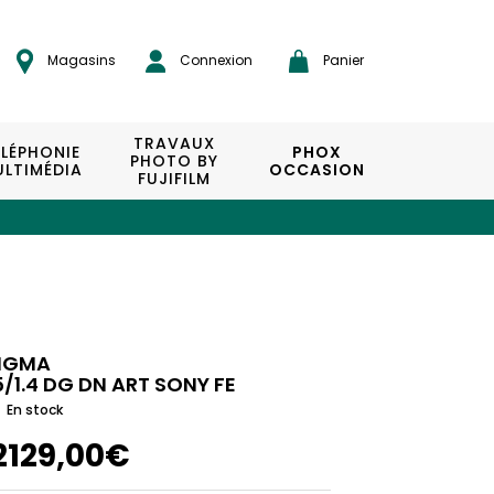
Magasins
Connexion
Panier
TRAVAUX
ÉLÉPHONIE
PHOX
PHOTO BY
LTIMÉDIA
OCCASION
FUJIFILM
IGMA
5/1.4 DG DN ART SONY FE
En stock
2129,00€