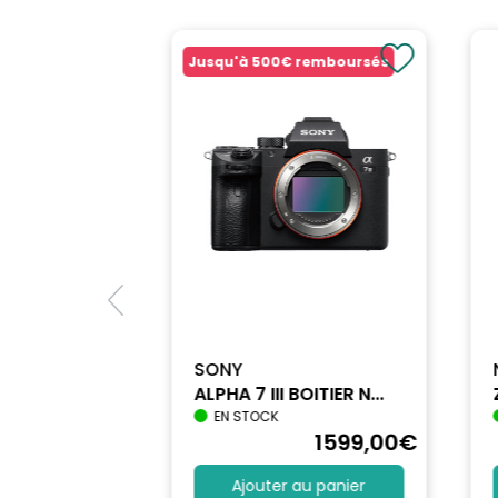
Luminosité: Très lumineux
Type de mise au point: Interne
Jusqu'à
500€
remboursés
Stabilisateur d'Image: Non
Compatibilité de la baïonnette: Sony
Couleur: Noir
MARQUE: SIGMA
SONY
ALPHA 7 III BOITIER N...
EN STOCK
1712
,90
€
1599
,00
€
au panier
Ajouter au panier