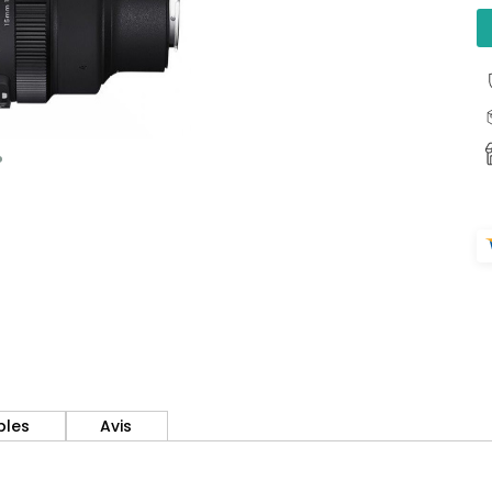
bles
Avis