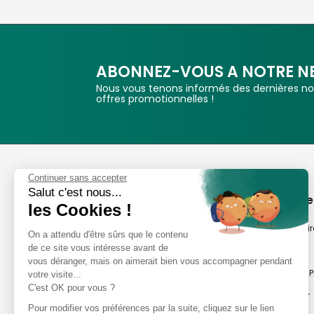
ABONNEZ-VOUS A NOTRE N
Nous vous tenons informés des dernières nou
offres promotionnelles !
Phox
Continuer sans accepter
Salut c'est nous...
Spécialiste de l'image
A propos de
les Cookies !
Suivez-nous
Notre savoir-fair
On a attendu d'être sûrs que le contenu
de ce site vous intéresse avant de
Notre histoire
vous déranger, mais on aimerait bien vous accompagner pendant
Nos magasins P
votre visite...
Avis clients
C'est OK pour vous ?
Notre newsletter
8,2/10 Avis vérifiés
Pour modifier vos préférences par la suite, cliquez sur le lien