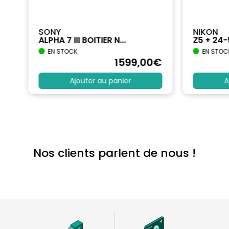
SONY
NIKON
ALPHA 7 III BOITIER N...
Z5 + 24
EN STOCK
EN STOC
€
1599
,00
€
Ajouter au panier
A
Nos clients parlent de nous !