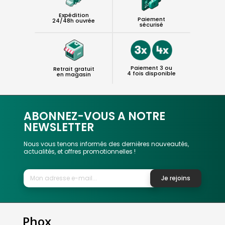
Expédition
Paiement
24/48h ouvrée
sécurisé
Paiement 3 ou
Retrait gratuit
4 fois disponible
en magasin
ABONNEZ-VOUS A NOTRE
NEWSLETTER
Nous vous tenons informés des dernières nouveautés,
actualités, et offres promotionnelles !
Je rejoins
Phox