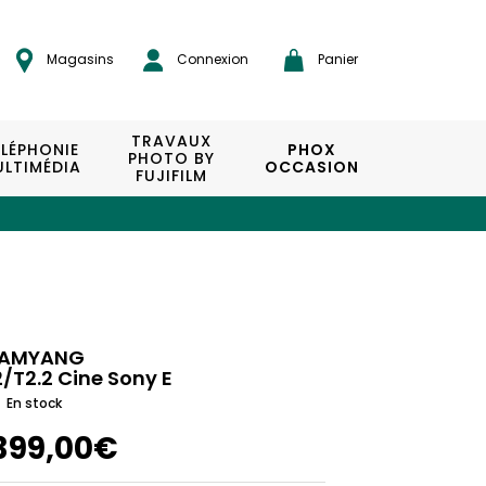
Magasins
Connexion
Panier
TRAVAUX
ÉLÉPHONIE
PHOX
PHOTO BY
LTIMÉDIA
OCCASION
FUJIFILM
AMYANG
2/T2.2 Cine Sony E
En stock
399,00€