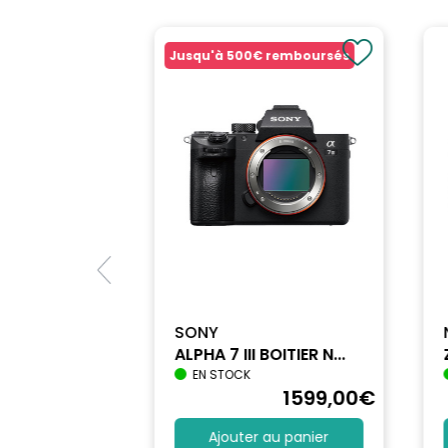
Compatibilité de la baïonnette: Sony
Couleur: Noir
Jusqu'à
500€
remboursés
MARQUE: SAMYANG
SONY
ALPHA 7 III BOITIER N...
EN STOCK
1740
,90
€
1599
,00
€
au panier
Ajouter au panier