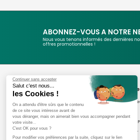
ABONNEZ-VOUS A NOTRE N
Nous vous tenons informés des dernières nou
offres promotionnelles !
Phox
Continuer sans accepter
Salut c'est nous...
Spécialiste de l'image
A propos de
les Cookies !
Suivez-nous
Notre savoir-fair
On a attendu d'être sûrs que le contenu
de ce site vous intéresse avant de
Notre histoire
vous déranger, mais on aimerait bien vous accompagner pendant
Nos magasins P
votre visite...
Avis clients
C'est OK pour vous ?
Notre newsletter
8,2/10 Avis vérifiés
Pour modifier vos préférences par la suite, cliquez sur le lien