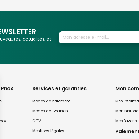
EWSLETTER
veautés, actualités, et
 Phox
Services et garanties
Mon com
e
Modes de paiement
Mes informa
Modes de livraison
Mon histori
hox
CGV
Mes favoris
Paiement
Mentions légales