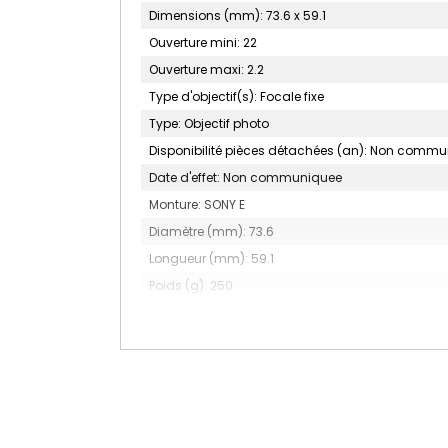
Dimensions (mm): 73.6 x 59.1
Ouverture mini: 22
Ouverture maxi: 2.2
Type d'objectif(s): Focale fixe
Type: Objectif photo
Disponibilité pièces détachées (an): Non comm
Date d'effet: Non communiquee
Monture: SONY E
Diamètre (mm): 73.6
Longueur (mm): 59.1
Poids (g): 250
Diamètre du filtre (mm): 67
Focale (mm): 12
Construction optique: 12 éléments en 10 groupes
Type: Objectif à focale fixe
Autofocus: Non
Stabilisateur d'Image: Non