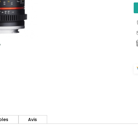
bles
Avis