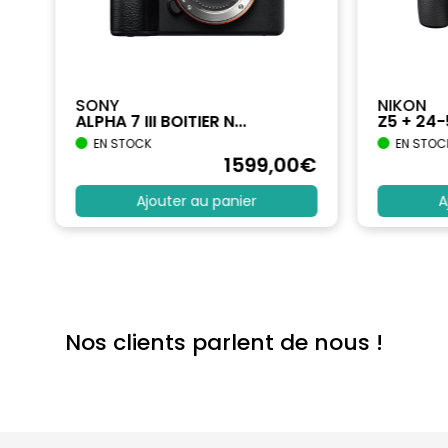
SONY
NIKON
ALPHA 7 III BOITIER N...
Z5 + 24
EN STOCK
EN STOC
€
1599
,00
€
Ajouter au panier
A
Nos clients parlent de nous !