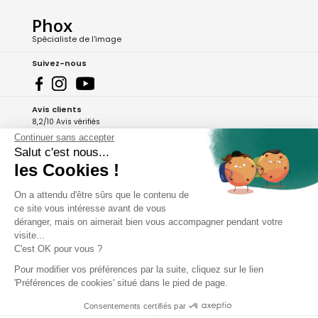
Phox
Spécialiste de l'image
Suivez-nous
Avis clients
8,2/10 Avis vérifiés
Continuer sans accepter
L'Appli Phox
Salut c'est nous...
les Cookies !
On a attendu d'être sûrs que le contenu de
A propos de Phox
ce site vous intéresse avant de vous
déranger, mais on aimerait bien vous accompagner pendant votre
Services et garanties
visite...
C'est OK pour vous ?
Mon compte
Pour modifier vos préférences par la suite, cliquez sur le lien
'Préférences de cookies' situé dans le pied de page.
Aide et contact
Consentements certifiés par