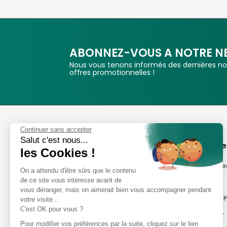
ABONNEZ-VOUS A NOTRE N
Nous vous tenons informés des dernières nou
offres promotionnelles !
Phox
Continuer sans accepter
Salut c'est nous...
Spécialiste de l'image
A propos de
les Cookies !
Suivez-nous
Notre savoir-fair
On a attendu d'être sûrs que le contenu
de ce site vous intéresse avant de
Notre histoire
vous déranger, mais on aimerait bien vous accompagner pendant
Nos magasins P
votre visite...
Avis clients
C'est OK pour vous ?
Notre newsletter
8,2/10 Avis vérifiés
Pour modifier vos préférences par la suite, cliquez sur le lien