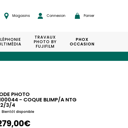
Magasins
Connexion
Panier
TRAVAUX
ÉLÉPHONIE
PHOX
PHOTO BY
LTIMÉDIA
OCCASION
FUJIFILM
ODE PHOTO
100044 - COQUE BLIMP/A NTG
/2/3/4
Bientôt disponible
279,00€