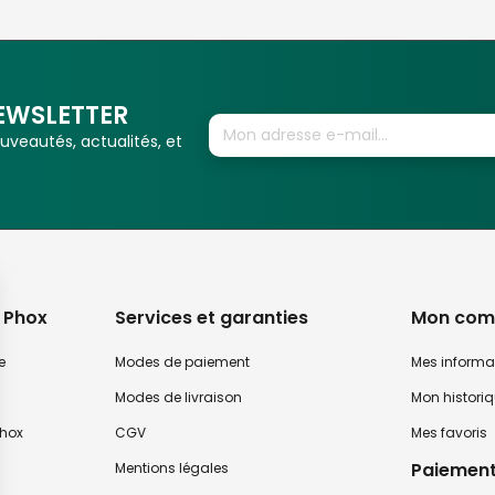
EWSLETTER
veautés, actualités, et
 Phox
Services et garanties
Mon com
e
Modes de paiement
Mes informa
Modes de livraison
Mon histori
hox
CGV
Mes favoris
Paiement
Mentions légales