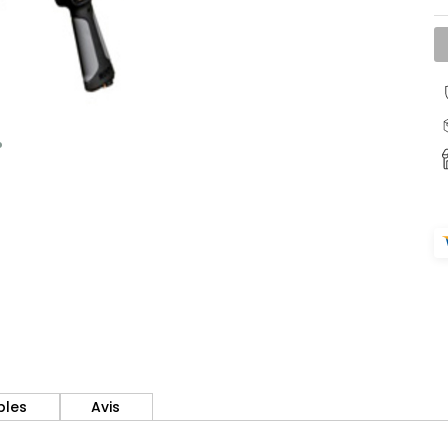
bles
Avis