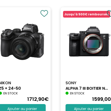
Jusqu'à
500€
remboursés
NIKON
SONY
Z5 + 24-50
ALPHA 7 III BOITIER N...
EN STOCK
EN STOCK
1712
,90
€
1599
,00
Ajouter au panier
Ajouter au panier