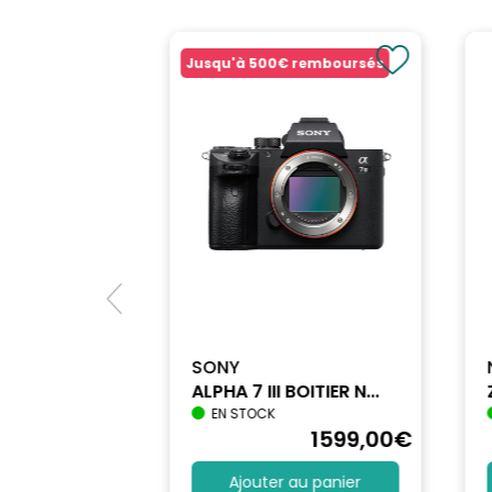
Jusqu'à
500€
remboursés
SONY
ALPHA 7 III BOITIER N...
EN STOCK
1712
,90
€
1599
,00
€
au panier
Ajouter au panier