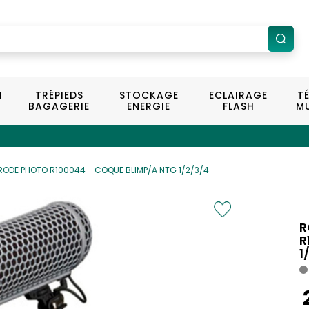
N
TRÉPIEDS
STOCKAGE
ECLAIRAGE
T
BAGAGERIE
ENERGIE
FLASH
MU
RODE PHOTO R100044 - COQUE BLIMP/A NTG 1/2/3/4
R
R
1