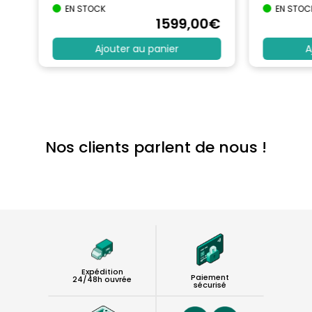
EN STOCK
EN STOC
€
1599
,00
€
Ajouter au panier
A
Nos clients parlent de nous !
Expédition
Paiement
24/48h ouvrée
sécurisé