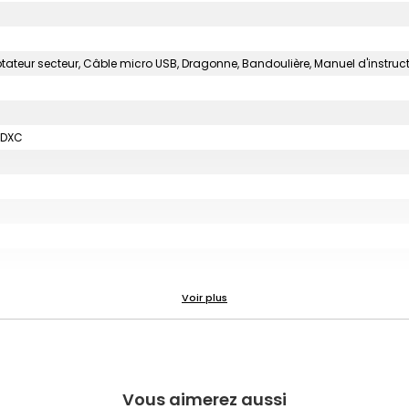
ptateur secteur, Câble micro USB, Dragonne, Bandoulière, Manuel d'instruc
SDXC
uniquee
s asphériques)
Vous aimerez aussi