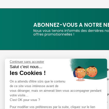
ABONNEZ-VOUS A NOTRE N
Nous vous tenons informés des dernières nou
offres promotionnelles !
Phox
Continuer sans accepter
Salut c'est nous...
Spécialiste de l'image
A propos de
les Cookies !
Suivez-nous
Notre savoir-fair
On a attendu d'être sûrs que le contenu
de ce site vous intéresse avant de
Notre histoire
vous déranger, mais on aimerait bien vous accompagner pendant
Nos magasins P
votre visite...
Avis clients
C'est OK pour vous ?
Notre newsletter
8,2/10 Avis vérifiés
Pour modifier vos préférences par la suite, cliquez sur le lien