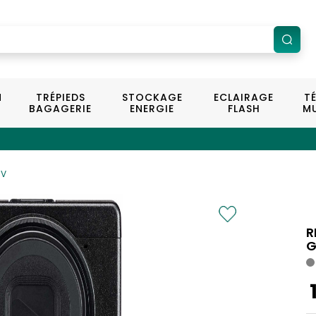
N
TRÉPIEDS
STOCKAGE
ECLAIRAGE
T
BAGAGERIE
ENERGIE
FLASH
MU
IV
R
G