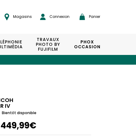
Magasins
Connexion
Panier
TRAVAUX
ÉLÉPHONIE
PHOX
PHOTO BY
LTIMÉDIA
OCCASION
FUJIFILM
ICOH
R IV
Bientôt disponible
1449,99€