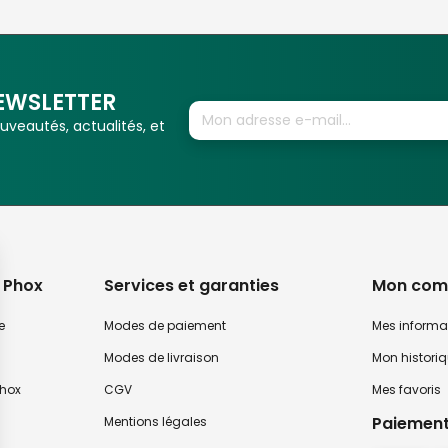
EWSLETTER
veautés, actualités, et
 Phox
Services et garanties
Mon com
e
Modes de paiement
Mes informa
Modes de livraison
Mon histori
hox
CGV
Mes favoris
Paiement
Mentions légales