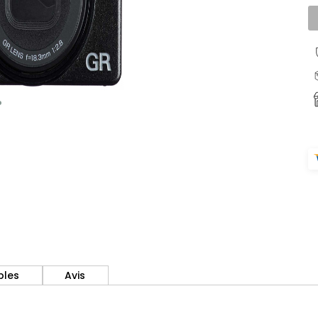
bles
Avis