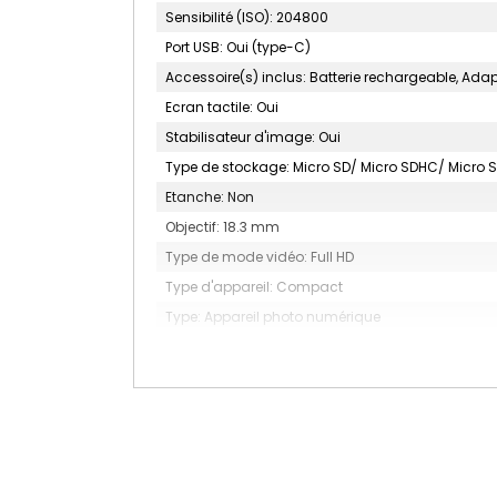
Sensibilité (ISO): 204800
Port USB: Oui (type-C)
Accessoire(s) inclus: Batterie rechargeable, Ada
Ecran tactile: Oui
Stabilisateur d'image: Oui
Type de stockage: Micro SD/ Micro SDHC/ Micro 
Etanche: Non
Objectif: 18.3 mm
Type de mode vidéo: Full HD
Type d'appareil: Compact
Type: Appareil photo numérique
Disponibilité pièces détachées (an): Non comm
Date d'effet: Non communiquee
Focale min (mm): 18.3
Type: APPAREIL PHOTO COMPACT NUMERIQUE
Construction: 7 éléments en 5 groupes (3 lentille
Type d'écran: LCD TFT couleur