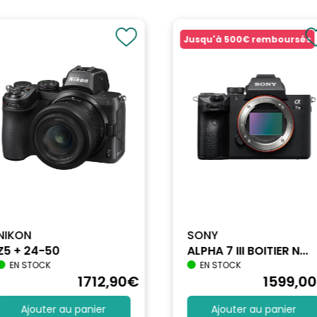
Jusqu'à
500€
remboursés
 / Micro SDXC
NIKON
SONY
Z5 + 24-50
ALPHA 7 III BOITIER N...
EN STOCK
EN STOCK
1712
,90
€
1599
,00
Ajouter au panier
Ajouter au panier