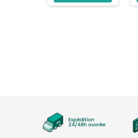
Type stabilisateur d'image: IBIS sur 5 axes
Wi-Fi: Oui
Taille de la Mémoire Interne en MB: 53 Go
Ouverture Maximale Tele: f/2.8
Taille du Capteur: 23.3 x 15.5 mm
Type Batteries: Batterie rechargeable Lithium-ion
Couleur: Noir
MARQUE: RICOH
Expédition
24/48h ouvrée