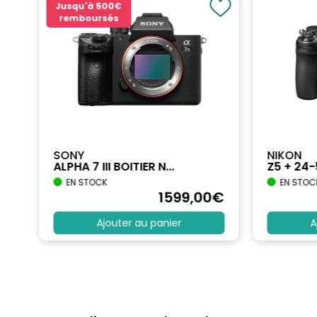
Jusqu'à
500€
remboursés
SONY
NIKON
ALPHA 7 III BOITIER N...
Z5 + 24
EN STOCK
EN STOC
€
1599
,00
€
Ajouter au panier
A