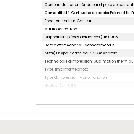
Contenu du carton: Onduleur et prise de courant
Compatibilité: Cartouche de papier Polaroid Hi-Pri
Fonction couleur: Couleur
Multifonction: Non
Disponibilité pièces détachées (an): 005
Date d'effet: Achat du consommateur.
Autre(s): Application pour iOS et Android
Technologie d'Impression: Sublimation thermiqu
Type: Imprimante photo
Type d'impression: Mono-fonction
Hauteur (cm): 6.6
Largeur en cm: 26.8
Profondeur en cm: 16.9
Poids (kg): 0.98
Gamme: Hi-Print
Couleur: Blanc
MARQUE: POLAROID