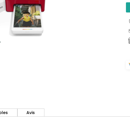
bles
Avis