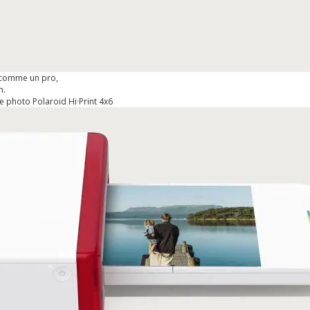
comme un pro,
n.
 photo Polaroid Hi·Print 4x6