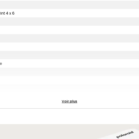
nt 4 x 6
e