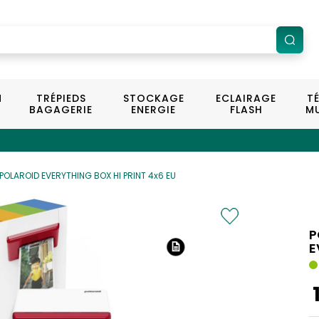
N
TRÉPIEDS
STOCKAGE
ECLAIRAGE
T
BAGAGERIE
ENERGIE
FLASH
MU
+ de 100 ma
POLAROID EVERYTHING BOX HI PRINT 4x6 EU
P
E