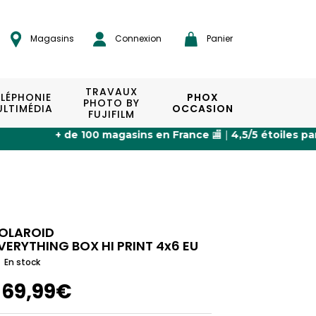
Magasins
Connexion
Panier
TRAVAUX
ÉLÉPHONIE
PHOX
PHOTO BY
LTIMÉDIA
OCCASION
FUJIFILM
gasins en France
🏬 |
4,5/5 étoiles par nos clients
⭐ |
Expédi
OLAROID
VERYTHING BOX HI PRINT 4x6 EU
En stock
169,99€