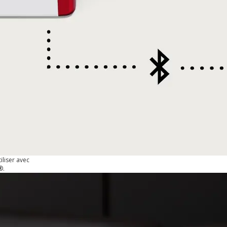
tiliser avec
​.