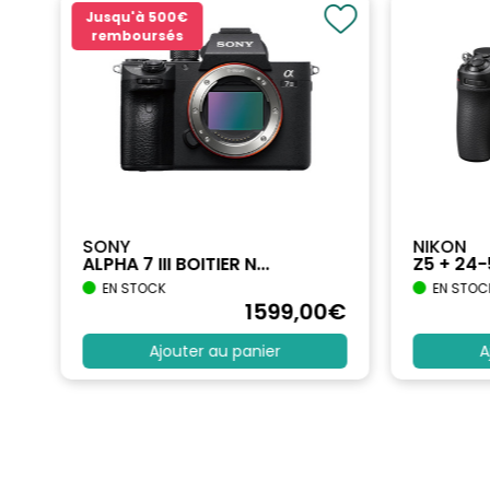
Jusqu'à
500€
remboursés
SONY
NIKON
ALPHA 7 III BOITIER N...
Z5 + 24
EN STOCK
EN STOC
€
1599
,00
€
Ajouter au panier
A