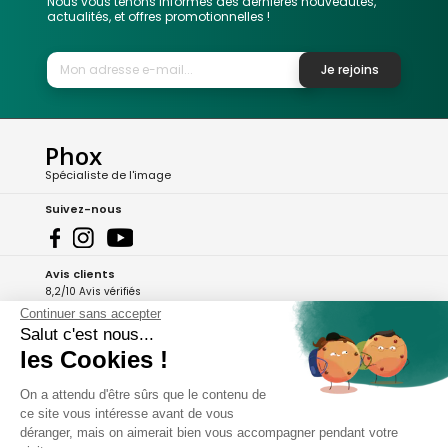
Nous vous tenons informés des dernières nouveautés,
actualités, et offres promotionnelles !
Je rejoins
Phox
Spécialiste de l'image
Suivez-nous
Avis clients
8,2/10 Avis vérifiés
Continuer sans accepter
L'Appli Phox
Salut c'est nous...
les Cookies !
On a attendu d'être sûrs que le contenu de
A propos de Phox
ce site vous intéresse avant de vous
déranger, mais on aimerait bien vous accompagner pendant votre
Services et garanties