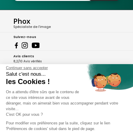
Phox
Spécialiste de l'image
Suivez-nous
Avis clients
8,2/10 Avis vérifiés
Continuer sans accepter
L'Appli Phox
Salut c'est nous...
les Cookies !
On a attendu d'être sûrs que le contenu de
A propos de Phox
ce site vous intéresse avant de vous
déranger, mais on aimerait bien vous accompagner pendant votre
Services et garanties
visite...
C'est OK pour vous ?
Mon compte
Pour modifier vos préférences par la suite, cliquez sur le lien
'Préférences de cookies' situé dans le pied de page.