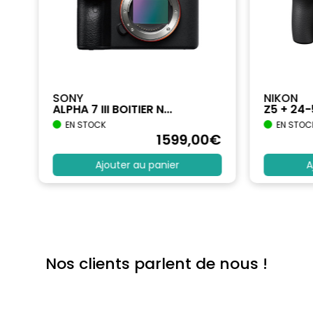
SONY
NIKON
ALPHA 7 III BOITIER N...
Z5 + 24
EN STOCK
EN STOC
€
1599
,00
€
Ajouter au panier
A
Nos clients parlent de nous !