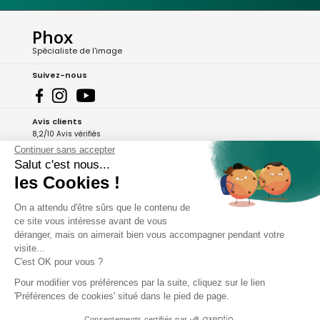
Phox
Spécialiste de l'image
Suivez-nous
Avis clients
8,2/10 Avis vérifiés
Continuer sans accepter
L'Appli Phox
Salut c'est nous...
les Cookies !
On a attendu d'être sûrs que le contenu de
A propos de Phox
ce site vous intéresse avant de vous
déranger, mais on aimerait bien vous accompagner pendant votre
Services et garanties
visite...
C'est OK pour vous ?
Mon compte
Pour modifier vos préférences par la suite, cliquez sur le lien
'Préférences de cookies' situé dans le pied de page.
Aide et contact
Consentements certifiés par