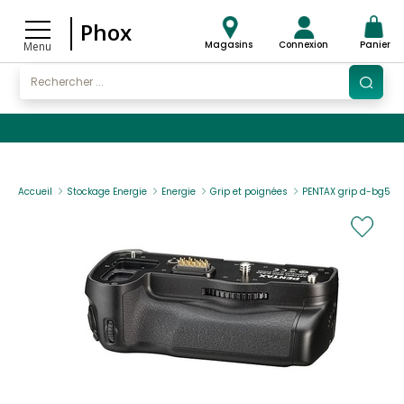
Phox
Magasins
Connexion
Panier
Menu
Accueil
Stockage Energie
Energie
Grip et poignées
PENTAX grip d-bg5 (k