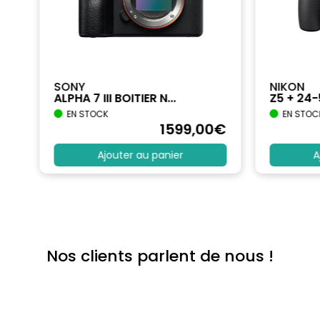
SONY
NIKON
ALPHA 7 III BOITIER N...
Z5 + 24
EN STOCK
EN STOC
€
1599
,00
€
Ajouter au panier
A
Nos clients parlent de nous !