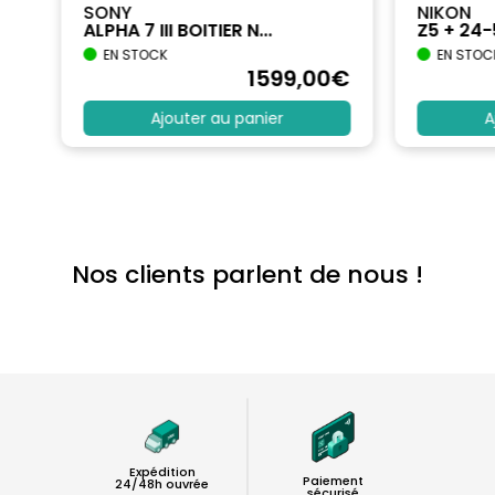
SONY
NIKON
ALPHA 7 III BOITIER N...
Z5 + 24
EN STOCK
EN STOC
€
1599
,00
€
Ajouter au panier
A
Nos clients parlent de nous !
Expédition
Paiement
24/48h ouvrée
sécurisé