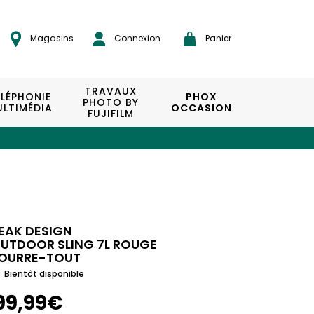
Magasins
Connexion
Panier
TRAVAUX
ÉLÉPHONIE
PHOX
PHOTO BY
LTIMÉDIA
OCCASION
FUJIFILM
EAK DESIGN
UTDOOR SLING 7L ROUGE
OURRE-TOUT
Bientôt disponible
99,99€