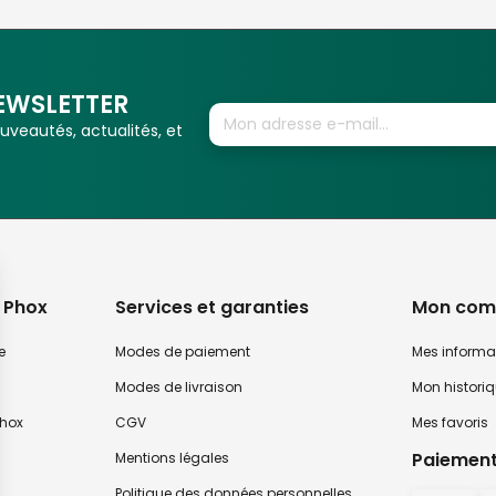
EWSLETTER
veautés, actualités, et
 Phox
Services et garanties
Mon com
e
Modes de paiement
Mes informa
Modes de livraison
Mon histori
hox
CGV
Mes favoris
Paiement
Mentions légales
Politique des données personnelles