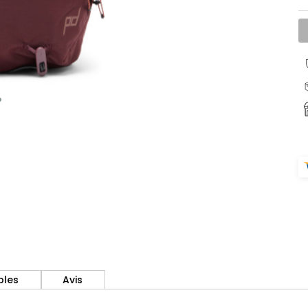
bles
Avis