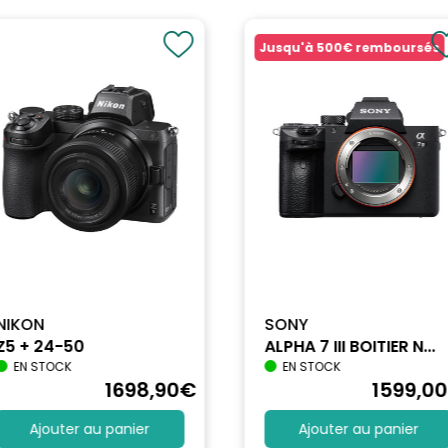
Jusqu'à
500€
remboursés
NIKON
SONY
Z5 + 24-50
ALPHA 7 III BOITIER N...
EN STOCK
EN STOCK
1698
,90
€
1599
,00
Ajouter au panier
Ajouter au panier