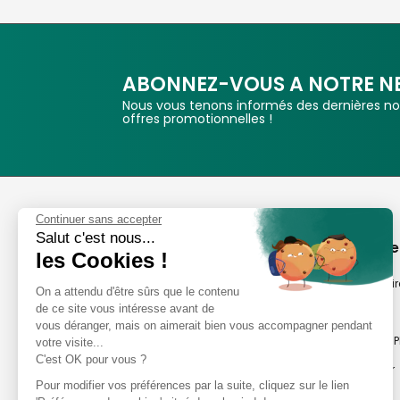
ABONNEZ-VOUS A NOTRE N
Nous vous tenons informés des dernières nou
offres promotionnelles !
Phox
Continuer sans accepter
Salut c'est nous...
Spécialiste de l'image
A propos de
les Cookies !
Suivez-nous
Notre savoir-fair
On a attendu d'être sûrs que le contenu
de ce site vous intéresse avant de
Notre histoire
vous déranger, mais on aimerait bien vous accompagner pendant
Nos magasins P
votre visite...
Avis clients
C'est OK pour vous ?
Notre newsletter
8,2/10 Avis vérifiés
Pour modifier vos préférences par la suite, cliquez sur le lien
Phox occasion