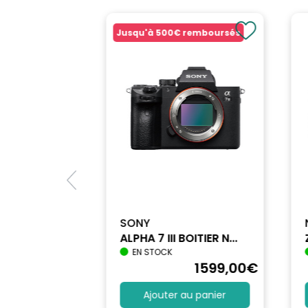
Jusqu'à
500€
remboursés
SONY
ALPHA 7 III BOITIER N...
EN STOCK
1698
,90
€
1599
,00
€
au panier
Ajouter au panier