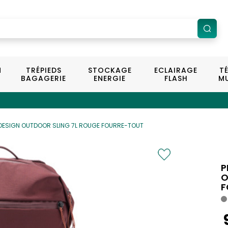
N
TRÉPIEDS
STOCKAGE
ECLAIRAGE
T
BAGAGERIE
ENERGIE
FLASH
MU
 DESIGN OUTDOOR SLING 7L ROUGE FOURRE-TOUT
P
O
F