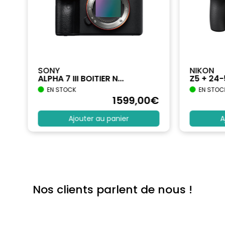
SONY
NIKON
ALPHA 7 III BOITIER N...
Z5 + 24
EN STOCK
EN STOC
€
1599
,00
€
Ajouter au panier
A
Nos clients parlent de nous !