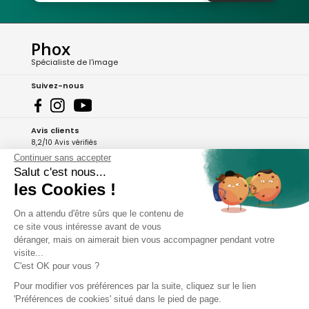
Phox
Spécialiste de l'image
Suivez-nous
Avis clients
8,2/10 Avis vérifiés
Continuer sans accepter
L'Appli Phox
Salut c'est nous...
les Cookies !
On a attendu d'être sûrs que le contenu de
A propos de Phox
ce site vous intéresse avant de vous
déranger, mais on aimerait bien vous accompagner pendant votre
Services et garanties
visite...
C'est OK pour vous ?
Mon compte
Pour modifier vos préférences par la suite, cliquez sur le lien
'Préférences de cookies' situé dans le pied de page.