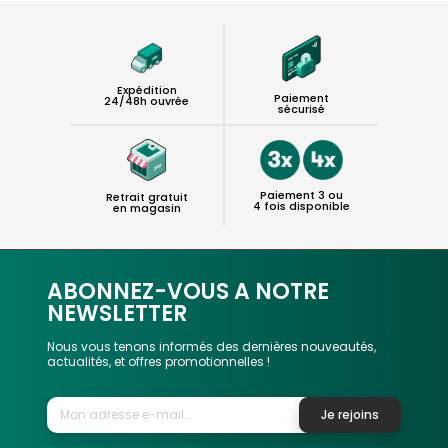
Expédition
Paiement
24/48h ouvrée
sécurisé
Paiement 3 ou
Retrait gratuit
4 fois disponible
en magasin
ABONNEZ-VOUS A NOTRE
NEWSLETTER
Nous vous tenons informés des dernières nouveautés,
actualités, et offres promotionnelles !
Je rejoins