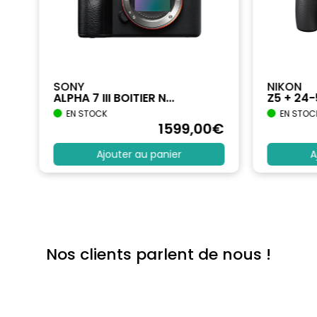
SONY
NIKON
ALPHA 7 III BOITIER N...
Z5 + 24
EN STOCK
EN STOC
€
1599
,00
€
Ajouter au panier
A
Nos clients parlent de nous !