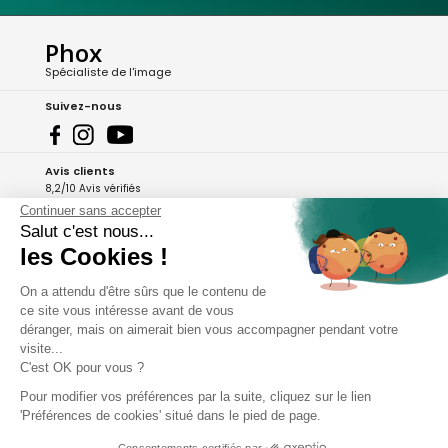
Phox
Spécialiste de l'image
Suivez-nous
Avis clients
8,2/10 Avis vérifiés
Continuer sans accepter
L'Appli Phox
Salut c'est nous...
les Cookies !
On a attendu d'être sûrs que le contenu de
A propos de Phox
ce site vous intéresse avant de vous
déranger, mais on aimerait bien vous accompagner pendant votre
Services et garanties
visite...
C'est OK pour vous ?
Mon compte
Pour modifier vos préférences par la suite, cliquez sur le lien
'Préférences de cookies' situé dans le pied de page.
Aide et contact
Consentements certifiés par