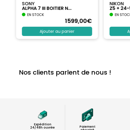
SONY
NIKON
ALPHA 7 III BOITIER N...
Z5 + 24
EN STOCK
EN STOC
€
1599
,00
€
Ajouter au panier
A
Nos clients parlent de nous !
Expédition
Paiement
24/48h ouvrée
sécurisé