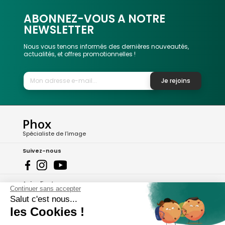
ABONNEZ-VOUS A NOTRE
NEWSLETTER
Nous vous tenons informés des dernières nouveautés,
actualités, et offres promotionnelles !
Je rejoins
Phox
Spécialiste de l'image
Suivez-nous
Avis clients
Continuer sans accepter
8,2/10 Avis vérifiés
Salut c'est nous...
les Cookies !
L'Appli Phox