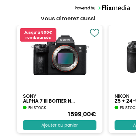
Vous aimerez aussi
Jusqu'à
500€
remboursés
SONY
NIKON
ALPHA 7 III BOITIER N...
Z5 + 24
EN STOCK
EN STOC
€
1599
,00
€
Ajouter au panier
A