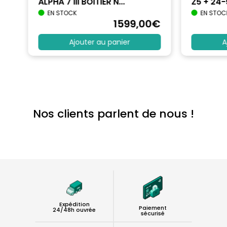
ALPHA 7 III BOITIER N...
Z5 + 24
EN STOCK
EN STOC
€
1599
,00
€
Ajouter au panier
A
Nos clients parlent de nous !
Expédition
Paiement
24/48h ouvrée
sécurisé