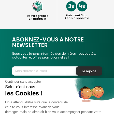
Paiement 3 ou
Retrait gratuit
4 fois disponible
en magasin
ABONNEZ-VOUS A NOTRE
NEWSLETTER
Nous vous tenons informés des dernières nouveautés,
actualités, et offres promotionnelles !
Je rejoins
Continuer sans accepter
Salut c'est nous...
Phox
les Cookies !
Spécialiste de l'image
On a attendu d'être sûrs que le contenu de
Suivez-nous
ce site vous intéresse avant de vous
déranger, mais on aimerait bien vous accompagner pendant votre