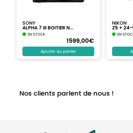
SONY
NIKON
ALPHA 7 III BOITIER N...
Z5 + 24
EN STOCK
EN STOC
€
1599
,00
€
Ajouter au panier
A
Nos clients parlent de nous !