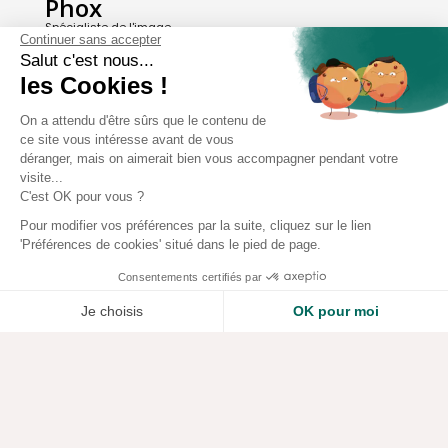
Phox
Spécialiste de l'image
Continuer sans accepter
Salut c'est nous...
Suivez-nous
les Cookies !
On a attendu d'être sûrs que le contenu de
Avis clients
ce site vous intéresse avant de vous
8,2/10 Avis vérifiés
déranger, mais on aimerait bien vous accompagner pendant votre
visite...
L'Appli Phox
C'est OK pour vous ?
Pour modifier vos préférences par la suite, cliquez sur le lien
'Préférences de cookies' situé dans le pied de page.
A propos de Phox
Consentements certifiés par
Services et garanties
Je choisis
OK pour moi
Mon compte
Plateforme de Gestion du Consentement : Personnalisez vos Options
Axeptio consent
Notre plateforme vous permet d'adapter et de gérer vos paramètres de confidential
Aide et contact
Copyright - 2026 Phox.fr