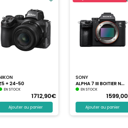
t, Monotone, Personnalisé, e-Portrait, Sous-marin, Créateur de couleurs, Filtres 
NIKON
SONY
Z5 + 24-50
ALPHA 7 III BOITIER N...
EN STOCK
EN STOCK
1712
,90
€
1599
,00
Ajouter au panier
Ajouter au panier