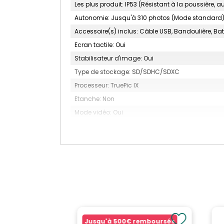
Les plus produit: IP53 (Résistant à la poussière, 
Autonomie: Jusqu'à 310 photos (Mode standard),
Accessoire(s) inclus: Câble USB, Bandoulière, Bat
Ecran tactile: Oui
Stabilisateur d'image: Oui
Type de stockage: SD/SDHC/SDXC
Processeur: TruePic IX
Etanche: Non
Mode vidéo: Oui
Type de mode vidéo: UHD 4K
Autre(s) mode(s): Filtre Art (Pop Art, Flou artisti
principale, Aquarelle, Vintage, Couleur partielle
Autre(s): Microphone Ø3.5 mm
SDXC: Oui
Vidéo: UHD 4K
Type d'appareil: Hybride
Type de pack: Simple kit
Jusqu'à
500€
remboursés