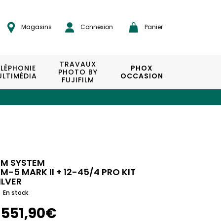
Magasins
Connexion
Panier
TRAVAUX
ÉLÉPHONIE
PHOX
PHOTO BY
LTIMÉDIA
OCCASION
FUJIFILM
M SYSTEM
M-5 MARK II + 12-45/4 PRO KIT
ILVER
En stock
1551,90€