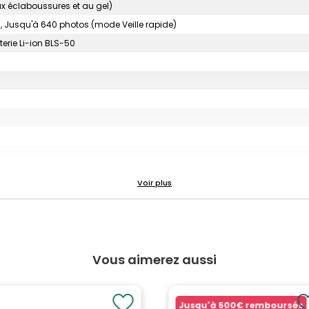
aux éclaboussures et au gel)
 Jusqu'à 640 photos (mode Veille rapide)
terie Li-ion BLS-50
que, Couleurs claires et pâles, Ton clair, Film granuleux, Sténopé, Diorama, 
 (18 couleurs sélectionnables), Contournement de blanchiment, Film instant
Vous aimerez aussi
Jusqu'à
500€
remboursés