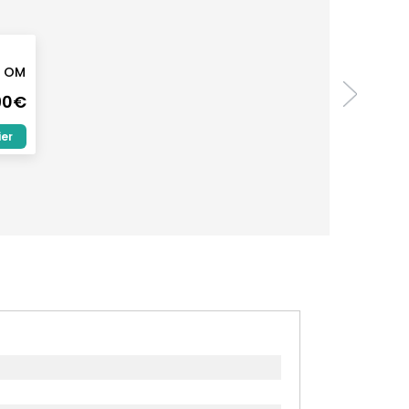
0 OM
90€
ier