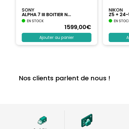
SONY
NIKON
ALPHA 7 III BOITIER N...
Z5 + 24
EN STOCK
EN STOC
€
1599
,00
€
Ajouter au panier
A
Nos clients parlent de nous !