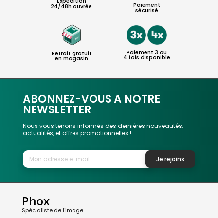
Expédition
Paiement
24/48h ouvrée
sécurisé
Paiement 3 ou
Retrait gratuit
4 fois disponible
en magasin
ABONNEZ-VOUS A NOTRE
NEWSLETTER
Nous vous tenons informés des dernières nouveautés,
actualités, et offres promotionnelles !
Je rejoins
Phox
Spécialiste de l'image