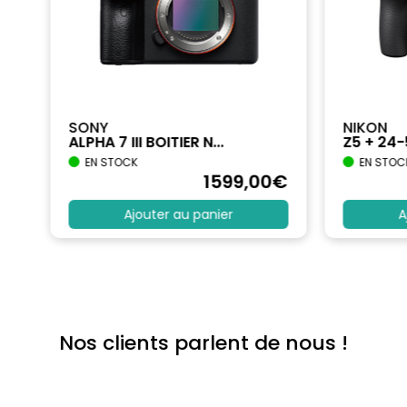
SONY
NIKON
ALPHA 7 III BOITIER N...
Z5 + 24
EN STOCK
EN STOC
€
1599
,00
€
Ajouter au panier
A
Nos clients parlent de nous !