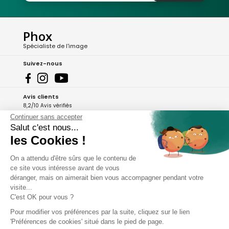
Phox
Spécialiste de l'image
Suivez-nous
Avis clients
8,2/10 Avis vérifiés
Continuer sans accepter
L'Appli Phox
Salut c'est nous...
les Cookies !
On a attendu d'être sûrs que le contenu de
A propos de Phox
ce site vous intéresse avant de vous
déranger, mais on aimerait bien vous accompagner pendant votre
Services et garanties
visite...
C'est OK pour vous ?
Mon compte
Pour modifier vos préférences par la suite, cliquez sur le lien
'Préférences de cookies' situé dans le pied de page.