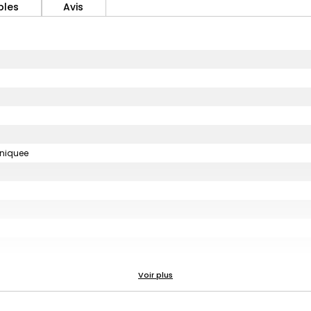
bles
Avis
uniquee