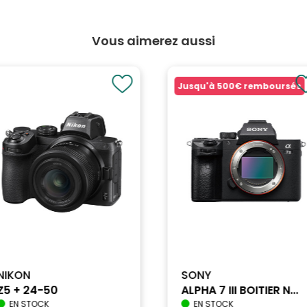
Vous aimerez aussi
Jusqu'à
500€
remboursés
NIKON
SONY
Z5 + 24-50
ALPHA 7 III BOITIER N...
EN STOCK
EN STOCK