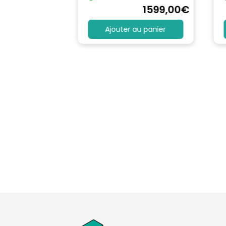
1740
,90
€
1599
,00
€
au panier
Ajouter au panier