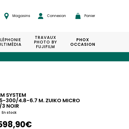
Magasins
Connexion
Panier
TRAVAUX
ÉLÉPHONIE
PHOX
PHOTO BY
LTIMÉDIA
OCCASION
FUJIFILM
M SYSTEM
5-300/4.8-6.7 M. ZUIKO MICRO
/3 NOIR
En stock
598,90€