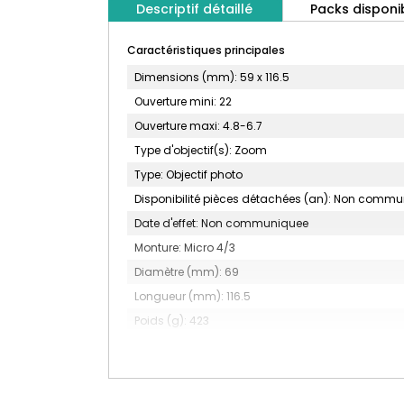
Descriptif détaillé
Packs disponi
Caractéristiques principales
Dimensions (mm): 59 x 116.5
Ouverture mini: 22
Ouverture maxi: 4.8-6.7
Type d'objectif(s): Zoom
Type: Objectif photo
Disponibilité pièces détachées (an): Non comm
Date d'effet: Non communiquee
Monture: Micro 4/3
Diamètre (mm): 69
Longueur (mm): 116.5
Poids (g): 423
Diamètre du filtre (mm): 58
Nombre de lamelles du diaphragme: 7
Construction optique: 18 éléments en 13 groupes