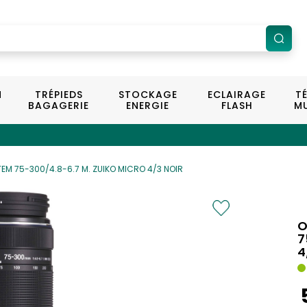
N
TRÉPIEDS
STOCKAGE
ECLAIRAGE
T
BAGAGERIE
ENERGIE
FLASH
MU
EM 75-300/4.8-6.7 M. ZUIKO MICRO 4/3 NOIR
O
7
4