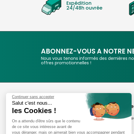
Expédition
24/48h ouvrée
ABONNEZ-VOUS A NOTRE N
Nous vous tenons informés des dernières nou
offres promotionnelles !
Phox
Continuer sans accepter
Salut c'est nous...
Spécialiste de l'image
A propos de
les Cookies !
Suivez-nous
Notre savoir-fair
On a attendu d'être sûrs que le contenu
de ce site vous intéresse avant de
Notre histoire
vous déranger, mais on aimerait bien vous accompagner pendant