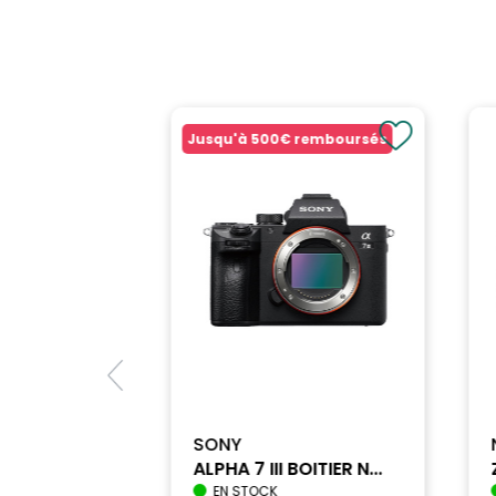
Type: Objectif Zoom
Facteur d'agrandissement: 0.36x
Grand angle: Non
Mise au point min.: De 51 à 100 cm
Autofocus: Oui
Jusqu'à
500€
remboursés
Focale Minimum (mm) éq. 35 mm: 150
Focale Maximum (mm) éq. 35 mm: 600
Focale Minimum en mm: 75-300
Focale max (mm): 300
Compatibilité de la baïonnette: Micro 4/3
Couleur: Noir
MARQUE: OM SYSTEM
SONY
ALPHA 7 III BOITIER N...
EN STOCK