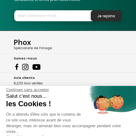
Je rejoins
Phox
Spécialiste de l'image
Suivez-nous
Avis clients
8,2/10 Avis vérifiés
Continuer sans accepter
L'Appli Phox
Salut c'est nous...
les Cookies !
On a attendu d'être sûrs que le contenu de
A propos de Phox
ce site vous intéresse avant de vous
déranger, mais on aimerait bien vous accompagner pendant votre
Services et garanties
visite...