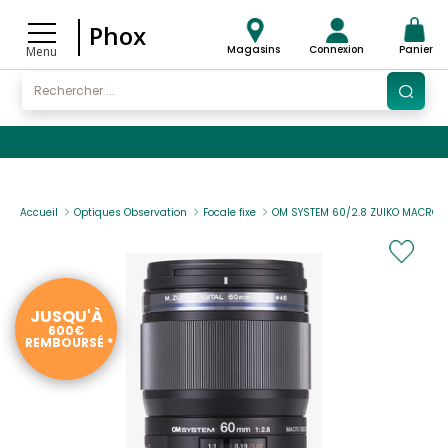
Phox
Magasins
Connexion
Panier
Menu
Accueil
Optiques Observation
Focale fixe
OM SYSTEM 60/2.8 ZUIKO MACRO T
JUSQU'À
600€
REMBOURSÉ *