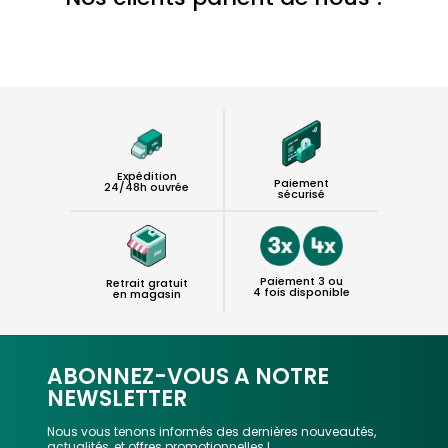
Expédition
Paiement
24/48h ouvrée
sécurisé
Paiement 3 ou
Retrait gratuit
4 fois disponible
en magasin
ABONNEZ-VOUS A NOTRE
NEWSLETTER
Nous vous tenons informés des dernières nouveautés,
actualités, et offres promotionnelles !