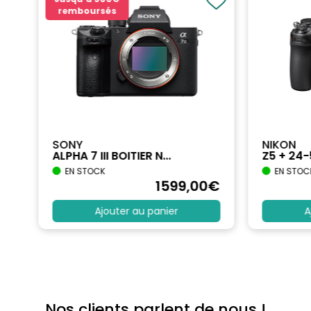
remboursés
SONY
NIKON
ALPHA 7 III BOITIER N...
Z5 + 24
EN STOCK
EN STOC
€
1599
,00
€
Ajouter au panier
A
Nos clients parlent de nous !