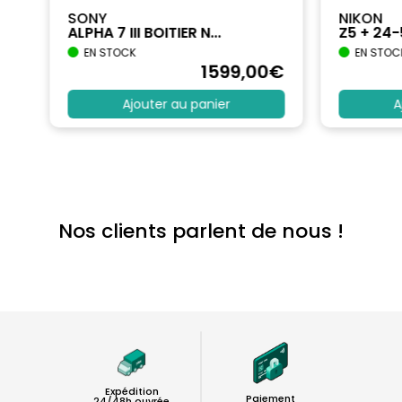
SONY
NIKON
ALPHA 7 III BOITIER N...
Z5 + 24
EN STOCK
EN STOC
€
1599
,00
€
Ajouter au panier
A
Nos clients parlent de nous !
Expédition
Paiement
24/48h ouvrée