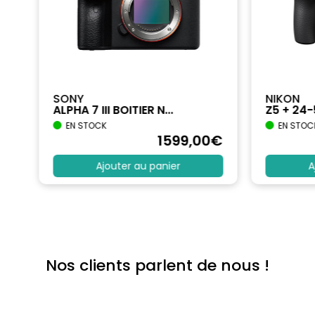
SONY
NIKON
ALPHA 7 III BOITIER N...
Z5 + 24
EN STOCK
EN STOC
€
1599
,00
€
Ajouter au panier
A
Nos clients parlent de nous !