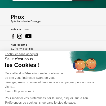
Phox
Spécialiste de l'image
Suivez-nous
Avis clients
8,2/10 Avis vérifiés
Continuer sans accepter
L'Appli Phox
Salut c'est nous...
les Cookies !
On a attendu d'être sûrs que le contenu de
A propos de Phox
ce site vous intéresse avant de vous
déranger, mais on aimerait bien vous accompagner pendant votre
Services et garanties
visite...
C'est OK pour vous ?
Mon compte
Pour modifier vos préférences par la suite, cliquez sur le lien
'Préférences de cookies' situé dans le pied de page.