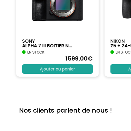
SONY
NIKON
ALPHA 7 III BOITIER N...
Z5 + 24
EN STOCK
EN STOC
€
1599
,00
€
Ajouter au panier
A
Nos clients parlent de nous !