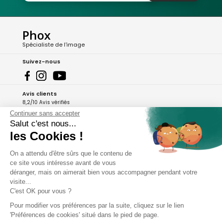
Phox
Spécialiste de l'image
Suivez-nous
Avis clients
8,2/10 Avis vérifiés
Continuer sans accepter
L'Appli Phox
Salut c'est nous...
les Cookies !
On a attendu d'être sûrs que le contenu de
A propos de Phox
ce site vous intéresse avant de vous
déranger, mais on aimerait bien vous accompagner pendant votre
Services et garanties
visite...
C'est OK pour vous ?
Mon compte
Pour modifier vos préférences par la suite, cliquez sur le lien
'Préférences de cookies' situé dans le pied de page.