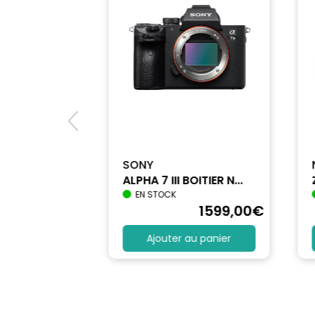
SONY
ALPHA 7 III BOITIER N...
EN STOCK
1740
,90
€
1599
,00
€
au panier
Ajouter au panier