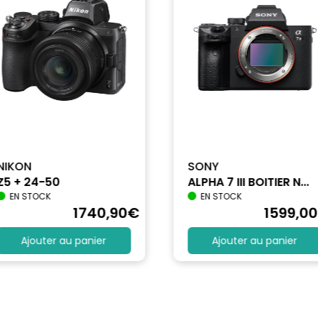
NIKON
SONY
Z5 + 24-50
ALPHA 7 III BOITIER N...
EN STOCK
EN STOCK
1740
,90
€
1599
,00
Ajouter au panier
Ajouter au panier