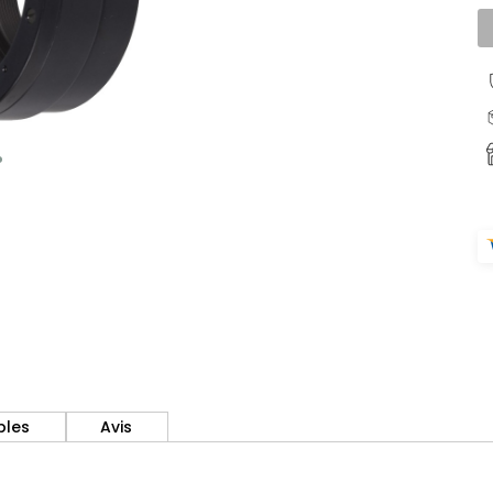
bles
Avis