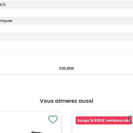
4/3
uniquee
Vous aimerez aussi
Jusqu'à
500€
remboursés