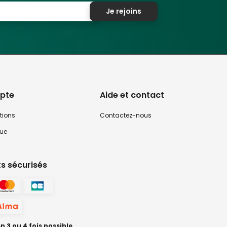
Je rejoins
pte
Aide et contact
tions
Contactez-nous
que
s sécurisés
 3 ou 4 fois possible