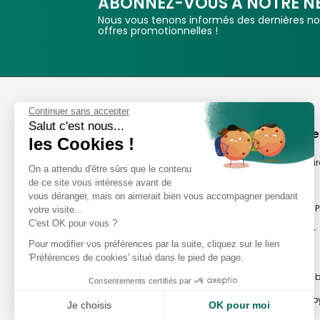
ABONNEZ-VOUS A NOTRE N
Nous vous tenons informés des dernières nou
offres promotionnelles !
Phox
Continuer sans accepter
Salut c'est nous...
Spécialiste de l'image
A propos de
les Cookies !
Suivez-nous
Notre savoir-fair
On a attendu d'être sûrs que le contenu
de ce site vous intéresse avant de
Notre histoire
vous déranger, mais on aimerait bien vous accompagner pendant
Nos magasins P
votre visite...
Avis clients
C'est OK pour vous ?
Notre newsletter
8,2/10 Avis vérifiés
Pour modifier vos préférences par la suite, cliquez sur le lien
Phox occasion
L'Appli Phox
'Préférences de cookies' situé dans le pied de page.
Atelier Photo en
Consentements certifiés par
Travaux Photo by
Je choisis
OK pour moi