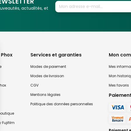
EWSLETTER
veautés, actualités, et
 Phox
Services et garanties
Mon com
e
Modes de paiement
Mes informa
Modes de livraison
Mon histori
hox
CGV
Mes favoris
Paiement
Mentions légales
Politique des données personnelles
 boutique
 Fujifilm
Paiement en