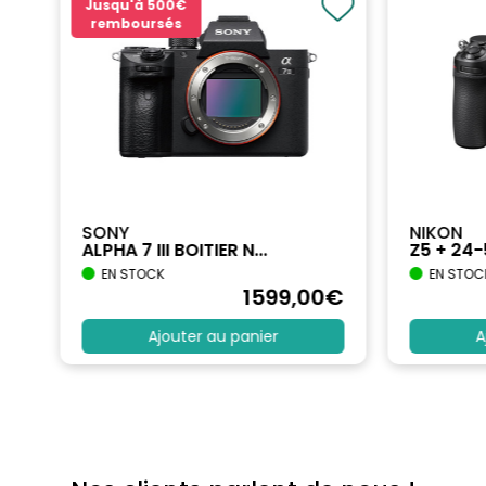
Jusqu'à
500€
remboursés
SONY
NIKON
ALPHA 7 III BOITIER N...
Z5 + 24
EN STOCK
EN STOC
€
1599
,00
€
Ajouter au panier
A