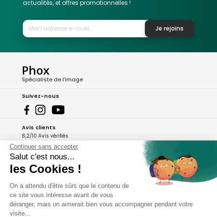
actualités, et offres promotionnelles !
Je rejoins
Phox
Spécialiste de l'image
Suivez-nous
Avis clients
8,2/10 Avis vérifiés
Continuer sans accepter
L'Appli Phox
Salut c'est nous...
les Cookies !
On a attendu d'être sûrs que le contenu de
A propos de Phox
ce site vous intéresse avant de vous
déranger, mais on aimerait bien vous accompagner pendant votre
Services et garanties
visite...