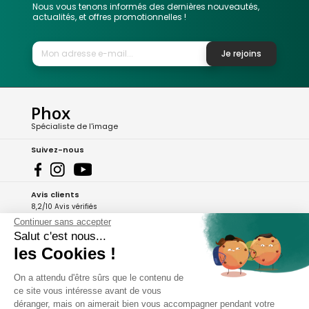
Nous vous tenons informés des dernières nouveautés,
actualités, et offres promotionnelles !
Je rejoins
Phox
Spécialiste de l'image
Suivez-nous
Avis clients
8,2/10 Avis vérifiés
Continuer sans accepter
L'Appli Phox
Salut c'est nous...
les Cookies !
On a attendu d'être sûrs que le contenu de
A propos de Phox
ce site vous intéresse avant de vous
déranger, mais on aimerait bien vous accompagner pendant votre