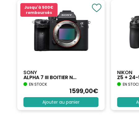
Jusqu'à
500€
remboursés
SONY
NIKON
ALPHA 7 III BOITIER N...
Z5 + 24
EN STOCK
EN STOC
€
1599
,00
€
Ajouter au panier
A