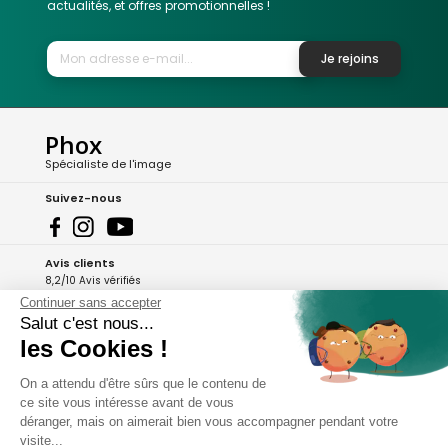
actualités, et offres promotionnelles !
Je rejoins
Phox
Spécialiste de l'image
Suivez-nous
Avis clients
8,2/10 Avis vérifiés
Continuer sans accepter
L'Appli Phox
Salut c'est nous...
les Cookies !
On a attendu d'être sûrs que le contenu de
A propos de Phox
ce site vous intéresse avant de vous
déranger, mais on aimerait bien vous accompagner pendant votre
Services et garanties
visite...