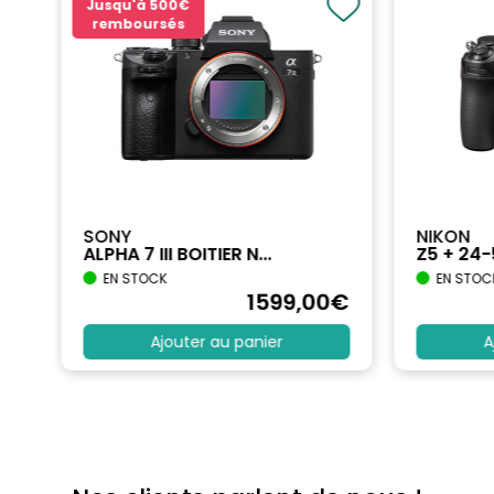
Jusqu'à
500€
remboursés
SONY
NIKON
ALPHA 7 III BOITIER N...
Z5 + 24
EN STOCK
EN STOC
€
1599
,00
€
Ajouter au panier
A