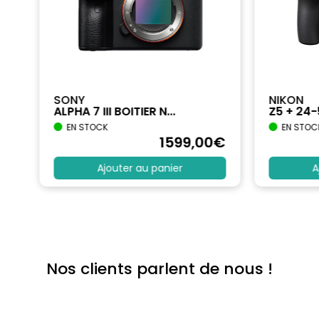
SONY
NIKON
ALPHA 7 III BOITIER N...
Z5 + 24
EN STOCK
EN STOC
€
1599
,00
€
Ajouter au panier
A
Nos clients parlent de nous !