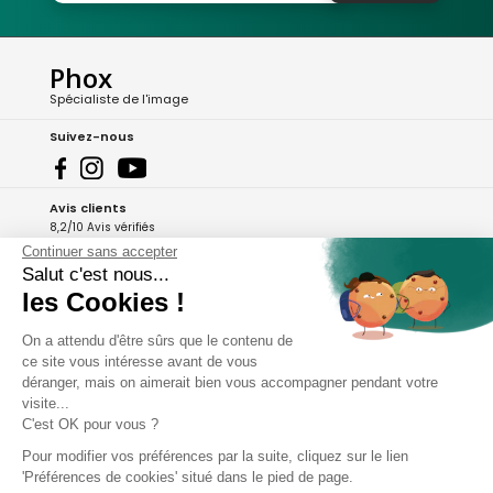
Phox
Spécialiste de l'image
Suivez-nous
Avis clients
8,2/10 Avis vérifiés
Continuer sans accepter
L'Appli Phox
Salut c'est nous...
les Cookies !
On a attendu d'être sûrs que le contenu de
A propos de Phox
ce site vous intéresse avant de vous
déranger, mais on aimerait bien vous accompagner pendant votre
Services et garanties
visite...
C'est OK pour vous ?
Mon compte
Pour modifier vos préférences par la suite, cliquez sur le lien
'Préférences de cookies' situé dans le pied de page.