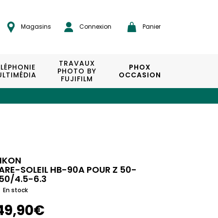
Magasins
Connexion
Panier
TRAVAUX
ÉLÉPHONIE
PHOX
PHOTO BY
LTIMÉDIA
OCCASION
FUJIFILM
IKON
ARE-SOLEIL HB-90A POUR Z 50-
50/4.5-6.3
En stock
49,90€