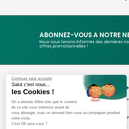
ABONNEZ-VOUS A NOTRE N
Nous vous tenons informés des dernières nou
offres promotionnelles !
Phox
Continuer sans accepter
Salut c'est nous...
Spécialiste de l'image
A propos de
les Cookies !
Suivez-nous
Notre savoir-fair
On a attendu d'être sûrs que le contenu
de ce site vous intéresse avant de
Notre histoire
vous déranger, mais on aimerait bien vous accompagner pendant
Nos magasins P
votre visite...
Avis clients
C'est OK pour vous ?
Notre newsletter