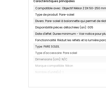
Caractéristiques principales
Compatible avec: Objectif Nikkor Z DX 50-250 mm
Type de produit: Pare-soleil
Divers: Pare-soleil à baïonnette qui permet de rédui
Disponibilité pièces détachées (an): 005
Date d'effet: Duree minimum - Voir notice pour pl
Fonctionnalité: Réduit les reflets et la lumière para
Type: PARE SOLEIL
Type d'accessoire: Pare soleil
Dimensions (cm): N/C
Marque compatible: Nikon
Nombre d'unité(s): 1
Couleur: Noir
MARQUE: NIKON