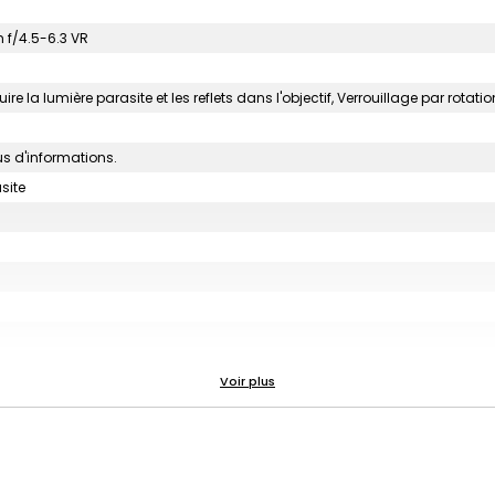
 f/4.5-6.3 VR
re la lumière parasite et les reflets dans l'objectif, Verrouillage par rotati
us d'informations.
site