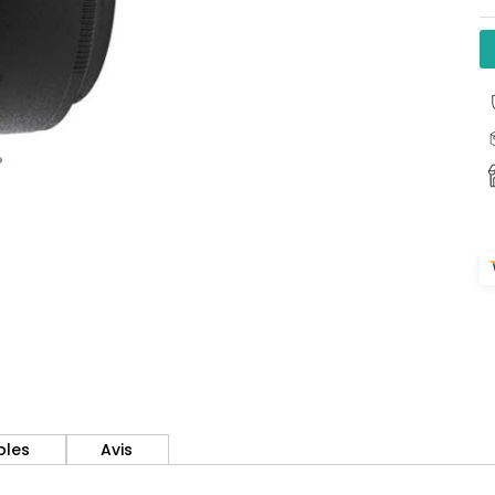
bles
Avis