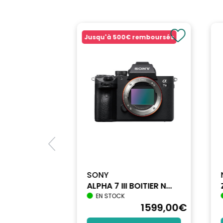
Jusqu'à
500€
remboursés
SONY
ALPHA 7 III BOITIER N...
EN STOCK
1698
,90
€
1599
,00
€