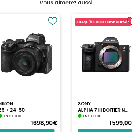
Vous aimerez aussi
Jusqu'à
500€
remboursés
NIKON
SONY
Z5 + 24-50
ALPHA 7 III BOITIER N...
EN STOCK
EN STOCK
1698
,90
€
1599
,00