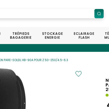
N
TRÉPIEDS
STOCKAGE
ECLAIRAGE
T
BAGAGERIE
ENERGIE
FLASH
MU
ON PARE-SOLEIL HB-90A POUR Z 50-250/4.5-6.3
N
P
2