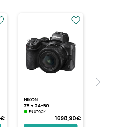
NIKON
Z5 + 24-50
EN STOCK
€
1698
,90
€