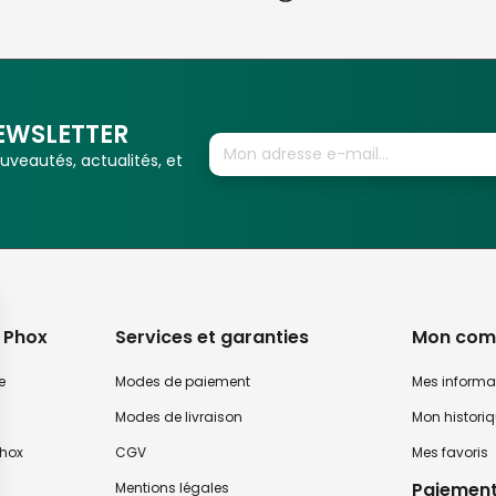
EWSLETTER
veautés, actualités, et
 Phox
Services et garanties
Mon com
e
Modes de paiement
Mes informa
Modes de livraison
Mon histori
hox
CGV
Mes favoris
Paiement
Mentions légales