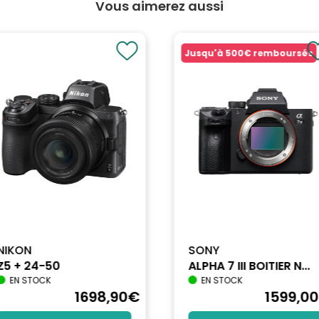
Vous aimerez aussi
Jusqu'à
500€
remboursés
NIKON
SONY
Z5 + 24-50
ALPHA 7 III BOITIER N...
EN STOCK
EN STOCK
1698
,90
€
1599
,00