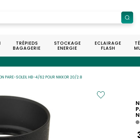
N
TRÉPIEDS
STOCKAGE
ECLAIRAGE
T
BAGAGERIE
ENERGIE
FLASH
MU
ON PARE-SOLEIL HB-4/62 POUR NIKKOR 20/2.8
N
P
N