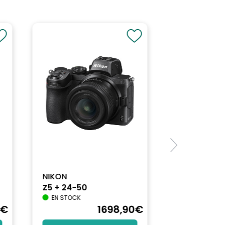
NIKON
Z5 + 24-50
EN STOCK
€
1698
,90
€