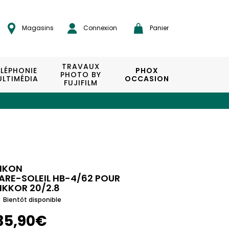
Magasins
Connexion
Panier
TRAVAUX
ÉLÉPHONIE
PHOX
PHOTO BY
LTIMÉDIA
OCCASION
FUJIFILM
IKON
ARE-SOLEIL HB-4/62 POUR
IKKOR 20/2.8
Bientôt disponible
35,90€