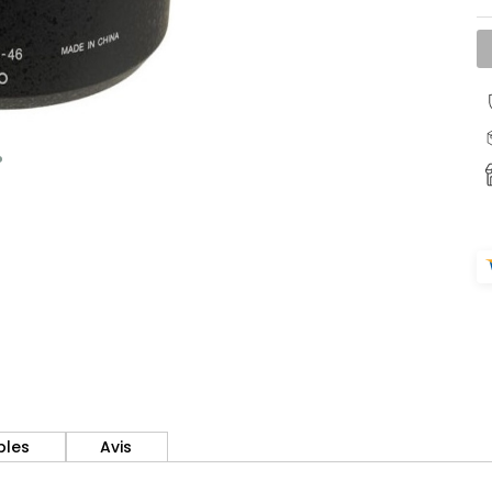
bles
Avis