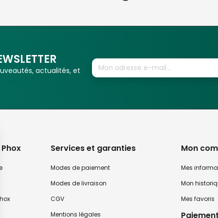
EWSLETTER
veautés, actualités, et
 Phox
Services et garanties
Mon com
e
Modes de paiement
Mes informa
Modes de livraison
Mon histori
hox
CGV
Mes favoris
Paiement
Mentions légales