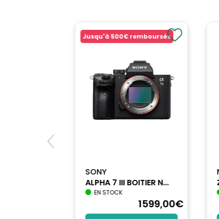
Jusqu'à
500€
remboursés
SONY
ALPHA 7 III BOITIER N...
EN STOCK
1698
,90
€
1599
,00
€