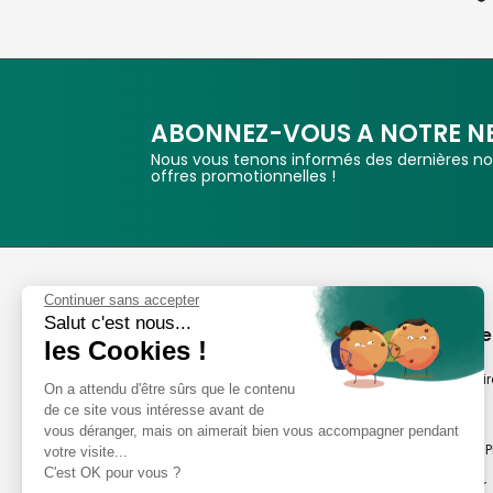
ABONNEZ-VOUS A NOTRE N
Nous vous tenons informés des dernières nou
offres promotionnelles !
Phox
Continuer sans accepter
Salut c'est nous...
Spécialiste de l'image
A propos de
les Cookies !
Suivez-nous
Notre savoir-fair
On a attendu d'être sûrs que le contenu
de ce site vous intéresse avant de
Notre histoire
vous déranger, mais on aimerait bien vous accompagner pendant
Nos magasins P
votre visite...
Avis clients
C'est OK pour vous ?
Notre newsletter