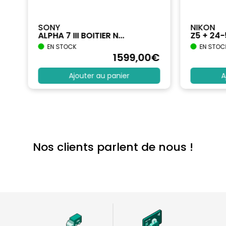
SONY
NIKON
ALPHA 7 III BOITIER N...
Z5 + 24
EN STOCK
EN STOC
€
1599
,00
€
Ajouter au panier
A
Nos clients parlent de nous !