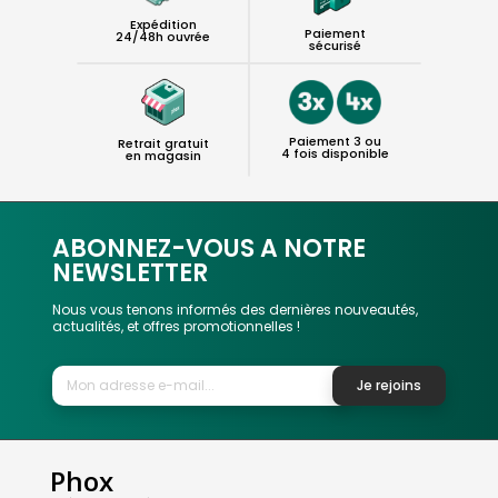
Expédition
Paiement
24/48h ouvrée
sécurisé
Paiement 3 ou
Retrait gratuit
4 fois disponible
en magasin
ABONNEZ-VOUS A NOTRE
NEWSLETTER
Nous vous tenons informés des dernières nouveautés,
actualités, et offres promotionnelles !
Je rejoins
Phox