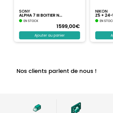
SONY
NIKON
ALPHA 7 III BOITIER N...
Z5 + 24
EN STOCK
EN STOC
€
1599
,00
€
Ajouter au panier
A
Nos clients parlent de nous !