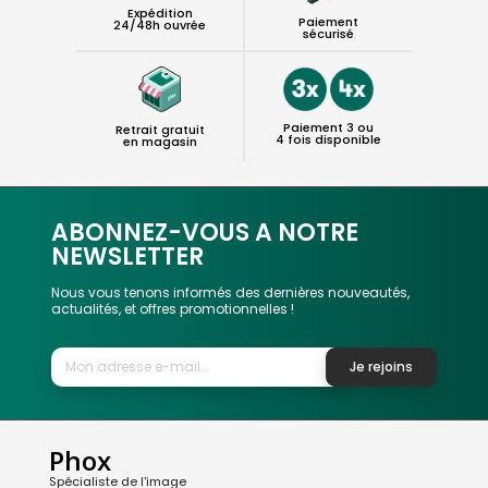
Expédition
Paiement
24/48h ouvrée
sécurisé
Paiement 3 ou
Retrait gratuit
4 fois disponible
en magasin
ABONNEZ-VOUS A NOTRE
NEWSLETTER
Nous vous tenons informés des dernières nouveautés,
actualités, et offres promotionnelles !
Je rejoins
Phox
Spécialiste de l'image