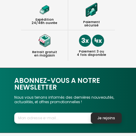
Expédition
Paiement
24/48h ouvrée
sécurisé
Paiement 3 ou
Retrait gratuit
4 fois disponible
en magasin
ABONNEZ-VOUS A NOTRE
NEWSLETTER
Nous vous tenons informés des dernières nouveautés,
actualités, et offres promotionnelles !
Je rejoins