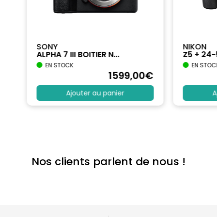
SONY
NIKON
ALPHA 7 III BOITIER N...
Z5 + 24
EN STOCK
EN STOC
€
1599
,00
€
Ajouter au panier
A
Nos clients parlent de nous !