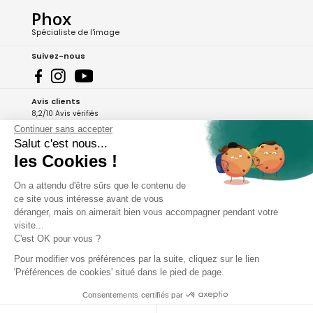
Phox
Spécialiste de l'image
Suivez-nous
Avis clients
8,2/10 Avis vérifiés
Continuer sans accepter
L'Appli Phox
Salut c'est nous...
les Cookies !
On a attendu d'être sûrs que le contenu de
A propos de Phox
ce site vous intéresse avant de vous
déranger, mais on aimerait bien vous accompagner pendant votre
Services et garanties
visite...
C'est OK pour vous ?
Mon compte
Pour modifier vos préférences par la suite, cliquez sur le lien
'Préférences de cookies' situé dans le pied de page.
Aide et contact
Consentements certifiés par