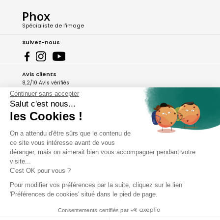
Phox
Spécialiste de l'image
Suivez-nous
Avis clients
8,2/10 Avis vérifiés
Continuer sans accepter
L'Appli Phox
Salut c'est nous...
les Cookies !
On a attendu d'être sûrs que le contenu de
A propos de Phox
ce site vous intéresse avant de vous
déranger, mais on aimerait bien vous accompagner pendant votre
Services et garanties
visite...
C'est OK pour vous ?
Mon compte
Pour modifier vos préférences par la suite, cliquez sur le lien
'Préférences de cookies' situé dans le pied de page.
Aide et contact
Consentements certifiés par