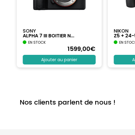
SONY
NIKON
ALPHA 7 III BOITIER N...
Z5 + 24
EN STOCK
EN STOC
€
1599
,00
€
Ajouter au panier
A
Nos clients parlent de nous !