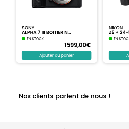
SONY
NIKON
ALPHA 7 III BOITIER N...
Z5 + 24
EN STOCK
EN STOC
€
1599
,00
€
Ajouter au panier
A
Nos clients parlent de nous !