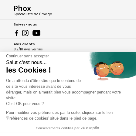
Phox
Spécialiste de l'image
Suivez-nous
Avis clients
8,2/10 Avis vérifiés
Continuer sans accepter
L'Appli Phox
Salut c'est nous...
les Cookies !
On a attendu d'être sûrs que le contenu de
A propos de Phox
ce site vous intéresse avant de vous
déranger, mais on aimerait bien vous accompagner pendant votre
Services et garanties
visite...
C'est OK pour vous ?
Mon compte
Pour modifier vos préférences par la suite, cliquez sur le lien
'Préférences de cookies' situé dans le pied de page.
Aide et contact
Consentements certifiés par