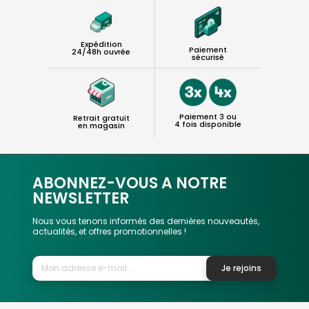
Expédition
Paiement
24/48h ouvrée
sécurisé
Paiement 3 ou
Retrait gratuit
4 fois disponible
en magasin
ABONNEZ-VOUS A NOTRE
NEWSLETTER
Nous vous tenons informés des dernières nouveautés,
actualités, et offres promotionnelles !
Je rejoins