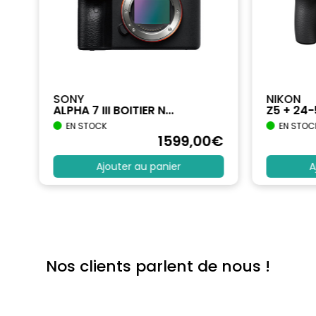
SONY
NIKON
ALPHA 7 III BOITIER N...
Z5 + 24
EN STOCK
EN STOC
€
1599
,00
€
Ajouter au panier
A
Nos clients parlent de nous !