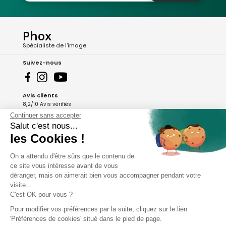
Phox
Spécialiste de l'image
Suivez-nous
Avis clients
8,2/10 Avis vérifiés
Continuer sans accepter
L'Appli Phox
Salut c'est nous...
les Cookies !
On a attendu d'être sûrs que le contenu de
A propos de Phox
ce site vous intéresse avant de vous
déranger, mais on aimerait bien vous accompagner pendant votre
Services et garanties
visite...
C'est OK pour vous ?
Mon compte
Pour modifier vos préférences par la suite, cliquez sur le lien
'Préférences de cookies' situé dans le pied de page.