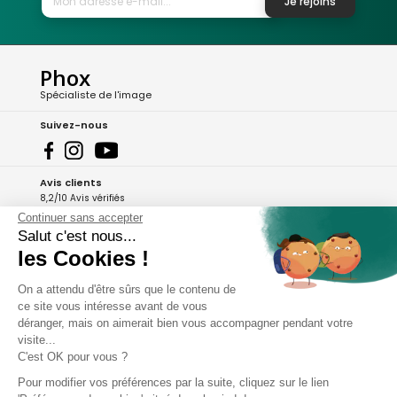
Je rejoins
Phox
Spécialiste de l'image
Suivez-nous
Avis clients
8,2/10 Avis vérifiés
Continuer sans accepter
L'Appli Phox
Salut c'est nous...
les Cookies !
On a attendu d'être sûrs que le contenu de
A propos de Phox
ce site vous intéresse avant de vous
déranger, mais on aimerait bien vous accompagner pendant votre
Services et garanties
visite...
C'est OK pour vous ?
Mon compte
Pour modifier vos préférences par la suite, cliquez sur le lien