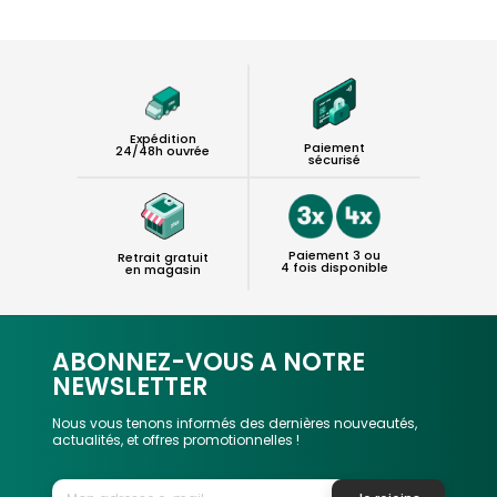
Expédition
Paiement
24/48h ouvrée
sécurisé
Paiement 3 ou
Retrait gratuit
4 fois disponible
en magasin
ABONNEZ-VOUS A NOTRE
NEWSLETTER
Nous vous tenons informés des dernières nouveautés,
actualités, et offres promotionnelles !