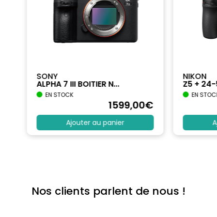
SONY
NIKON
ALPHA 7 III BOITIER N...
Z5 + 24
EN STOCK
EN STOC
€
1599
,00
€
Ajouter au panier
A
Nos clients parlent de nous !