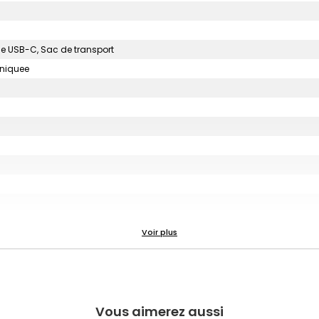
le USB-C, Sac de transport
uniquee
xel, Fonction de correction des couleurs, Connectivité sans fil DMX / RDM, Bl
Vous aimerez aussi