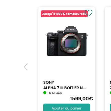
Couleur: Noir
MARQUE: NANLITE
Jusqu'à
500€
remboursés
SONY
ALPHA 7 III BOITIER N...
EN STOCK
1740
,90
€
1599
,00
€
au panier
Ajouter au panier