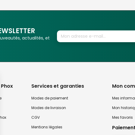
EWSLETTER
veautés, actualités, et
 Phox
Services et garanties
Mon com
e
Modes de paiement
Mes informa
Modes de livraison
Mon histori
hox
CGV
Mes favoris
Paiement
Mentions légales