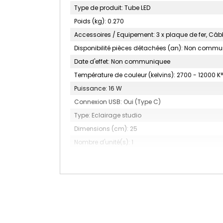
Type de produit: Tube LED
Poids (kg): 0.270
Accessoires / Equipement: 3 x plaque de fer, Câb
Disponibilité pièces détachées (an): Non comm
Date d'effet: Non communiquee
Température de couleur (kelvins): 2700 - 12000 K°
Puissance: 16 W
Connexion USB: Oui (Type C)
Type: Eclairage studio
Dimensions (cm): 25
Nombre d'unité(s): 1
CRI: 96
Type de batterie: Batterie 3200 mAh
Autres: 15 effets pratiques intégrés, 10 effets Pi
CCT, Mode HSI, Mode Gel
TLCI: 97
Gamme: PavoTube II 6XR