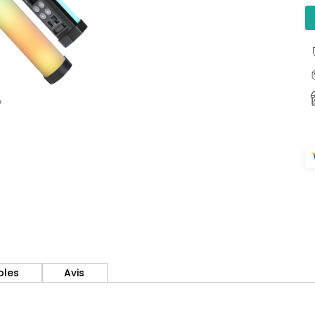
bles
Avis