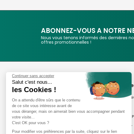
ABONNEZ-VOUS A NOTRE N
Nous vous tenons informés des dernières nou
offres promotionnelles !
Phox
Continuer sans accepter
Salut c'est nous...
Spécialiste de l'image
A propos de
les Cookies !
Suivez-nous
Notre savoir-fair
On a attendu d'être sûrs que le contenu
de ce site vous intéresse avant de
Notre histoire
vous déranger, mais on aimerait bien vous accompagner pendant
Nos magasins P
votre visite...
Avis clients
C'est OK pour vous ?
Notre newsletter
8,2/10 Avis vérifiés
Pour modifier vos préférences par la suite, cliquez sur le lien