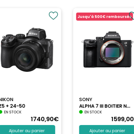
Jusqu'à
500€
remboursés
NIKON
SONY
Z5 + 24-50
ALPHA 7 III BOITIER N...
EN STOCK
EN STOCK
1740
,90
€
1599
,00
Ajouter au panier
Ajouter au panier