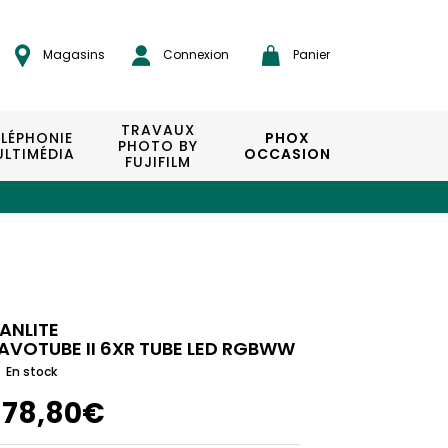
Magasins
Connexion
Panier
TRAVAUX
ÉLÉPHONIE
PHOX
PHOTO BY
LTIMÉDIA
OCCASION
FUJIFILM
ANLITE
AVOTUBE II 6XR TUBE LED RGBWW
En stock
178,80€