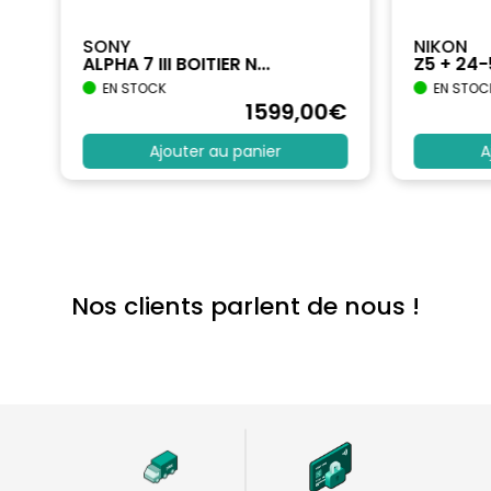
SONY
NIKON
ALPHA 7 III BOITIER N...
Z5 + 24
EN STOCK
EN STOC
€
1599
,00
€
Ajouter au panier
A
Nos clients parlent de nous !