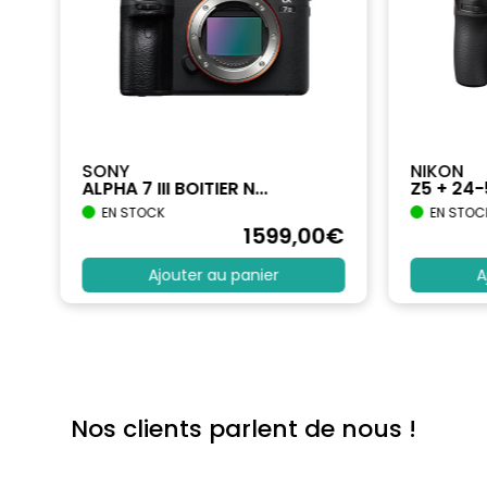
SONY
NIKON
ALPHA 7 III BOITIER N...
Z5 + 24
EN STOCK
EN STOC
€
1599
,00
€
Ajouter au panier
A
Nos clients parlent de nous !