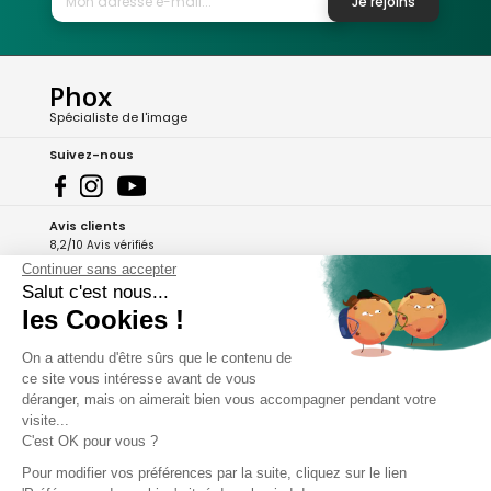
Je rejoins
Phox
Spécialiste de l'image
Suivez-nous
Avis clients
8,2/10 Avis vérifiés
Continuer sans accepter
L'Appli Phox
Salut c'est nous...
les Cookies !
On a attendu d'être sûrs que le contenu de
A propos de Phox
ce site vous intéresse avant de vous
déranger, mais on aimerait bien vous accompagner pendant votre
Services et garanties
visite...
C'est OK pour vous ?
Mon compte
Pour modifier vos préférences par la suite, cliquez sur le lien