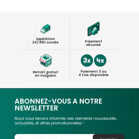
Expédition
Paiement
24/48h ouvrée
sécurisé
Paiement 3 ou
Retrait gratuit
4 fois disponible
en magasin
ABONNEZ-VOUS A NOTRE
NEWSLETTER
Nous vous tenons informés des dernières nouveautés,
actualités, et offres promotionnelles !