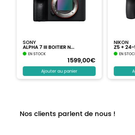
SONY
NIKON
ALPHA 7 III BOITIER N...
Z5 + 24
EN STOCK
EN STOC
€
1599
,00
€
Ajouter au panier
A
Nos clients parlent de nous !