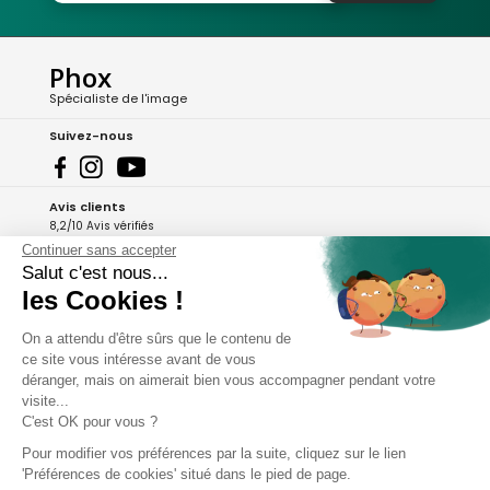
Phox
Spécialiste de l'image
Suivez-nous
Avis clients
8,2/10 Avis vérifiés
Continuer sans accepter
L'Appli Phox
Salut c'est nous...
les Cookies !
On a attendu d'être sûrs que le contenu de
A propos de Phox
ce site vous intéresse avant de vous
déranger, mais on aimerait bien vous accompagner pendant votre
Services et garanties
visite...
C'est OK pour vous ?
Mon compte
Pour modifier vos préférences par la suite, cliquez sur le lien
'Préférences de cookies' situé dans le pied de page.