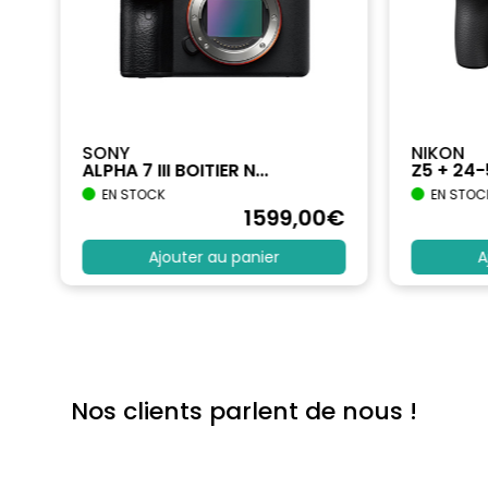
SONY
NIKON
ALPHA 7 III BOITIER N...
Z5 + 24
EN STOCK
EN STOC
€
1599
,00
€
Ajouter au panier
A
Nos clients parlent de nous !