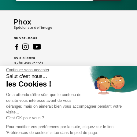
Phox
Spécialiste de l'image
Suivez-nous
Avis clients
8,2/10 Avis vérifiés
Continuer sans accepter
L'Appli Phox
Salut c'est nous...
les Cookies !
On a attendu d'être sûrs que le contenu de
A propos de Phox
ce site vous intéresse avant de vous
déranger, mais on aimerait bien vous accompagner pendant votre
Services et garanties
visite...
C'est OK pour vous ?
Mon compte
Pour modifier vos préférences par la suite, cliquez sur le lien
'Préférences de cookies' situé dans le pied de page.