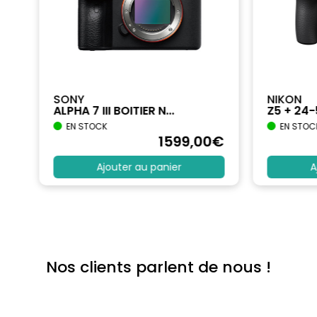
SONY
NIKON
ALPHA 7 III BOITIER N...
Z5 + 24
EN STOCK
EN STOC
€
1599
,00
€
Ajouter au panier
A
Nos clients parlent de nous !