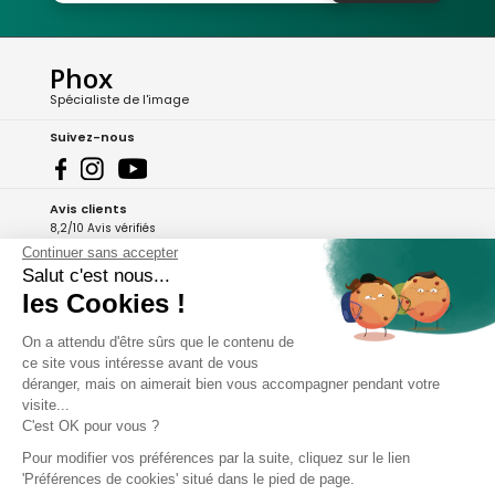
Phox
Spécialiste de l'image
Suivez-nous
Avis clients
8,2/10 Avis vérifiés
Continuer sans accepter
L'Appli Phox
Salut c'est nous...
les Cookies !
On a attendu d'être sûrs que le contenu de
A propos de Phox
ce site vous intéresse avant de vous
déranger, mais on aimerait bien vous accompagner pendant votre
Services et garanties
visite...
C'est OK pour vous ?
Mon compte
Pour modifier vos préférences par la suite, cliquez sur le lien
'Préférences de cookies' situé dans le pied de page.