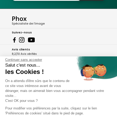
Phox
Spécialiste de l'image
Suivez-nous
Avis clients
8,2/10 Avis vérifiés
Continuer sans accepter
L'Appli Phox
Salut c'est nous...
les Cookies !
On a attendu d'être sûrs que le contenu de
A propos de Phox
ce site vous intéresse avant de vous
déranger, mais on aimerait bien vous accompagner pendant votre
Services et garanties
visite...
C'est OK pour vous ?
Mon compte
Pour modifier vos préférences par la suite, cliquez sur le lien
'Préférences de cookies' situé dans le pied de page.