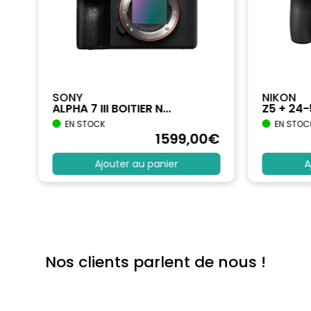
SONY
NIKON
ALPHA 7 III BOITIER N...
Z5 + 24
EN STOCK
EN STOC
€
1599
,00
€
Ajouter au panier
A
Nos clients parlent de nous !