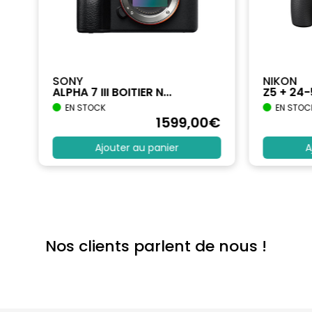
SONY
NIKON
ALPHA 7 III BOITIER N...
Z5 + 24
EN STOCK
EN STOC
€
1599
,00
€
Ajouter au panier
A
Nos clients parlent de nous !