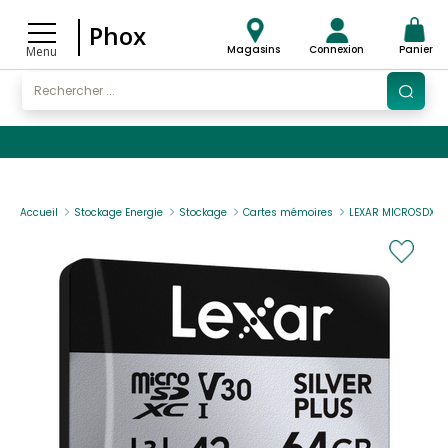
Phox
Magasins
Connexion
Panier
Menu
Accueil
Stockage Energie
Stockage
Cartes mémoires
LEXAR MICROSDXC S