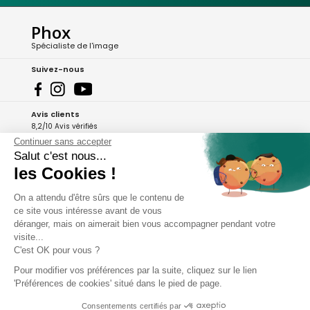
Phox
Spécialiste de l'image
Suivez-nous
Avis clients
8,2/10 Avis vérifiés
Continuer sans accepter
L'Appli Phox
Salut c'est nous...
les Cookies !
On a attendu d'être sûrs que le contenu de
A propos de Phox
ce site vous intéresse avant de vous
déranger, mais on aimerait bien vous accompagner pendant votre
Services et garanties
visite...
C'est OK pour vous ?
Mon compte
Pour modifier vos préférences par la suite, cliquez sur le lien
'Préférences de cookies' situé dans le pied de page.
Aide et contact
Consentements certifiés par